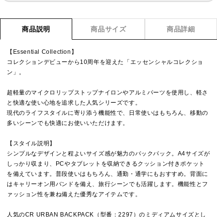
商品説明
商品サイズ
商品詳細
【Essential Collection】
コレクションデビューから10周年を迎えた「エッセンシャルコレクショ
ン」。
超軽量のマイクロリップストップナイロンやアルミパーツを使用し、軽さ
と快適な使い心地を追求した人気シリーズです。
現代のライフスタイルに寄り添う機能性で、日常使いはもちろん、移動の
多いシーンでも快適にお使いいただけます。
【スタイル説明】
シンプルなデザインと程よいサイズ感が魅力のバックパック。A4サイズが
しっかり収まり、PCやタブレットを収納できるクッション付きポケット
を備えています。普段使いはもちろん、通勤・通学にもおすすめ。背面に
はキャリーオン用バンドを備え、旅行シーンでも活躍します。機能性とフ
ァッション性を兼ね備えた優秀なアイテムです。
人気のCR URBAN BACKPACK（型番：2297）のミディアムサイズとし