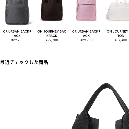
CR URBAN BACKP
ON JOURNEY BAC
CR URBAN BACKP
ON JOURNEY
ACK
KPACK
ACK
TON
¥29,700
¥29,700
¥29,700
¥37,400
最近チェックした商品