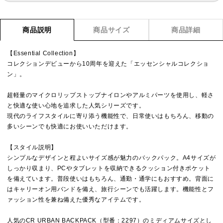
商品説明
商品サイズ
商品詳細
【Essential Collection】
コレクションデビューから10周年を迎えた「エッセンシャルコレクショ
ン」。
超軽量のマイクロリップストップナイロンやアルミパーツを使用し、軽さ
と快適な使い心地を追求した人気シリーズです。
現代のライフスタイルに寄り添う機能性で、日常使いはもちろん、移動の
多いシーンでも快適にお使いいただけます。
【スタイル説明】
シンプルなデザインと程よいサイズ感が魅力のバックパック。A4サイズが
しっかり収まり、PCやタブレットを収納できるクッション付きポケット
を備えています。普段使いはもちろん、通勤・通学にもおすすめ。背面に
はキャリーオン用バンドを備え、旅行シーンでも活躍します。機能性とフ
ァッション性を兼ね備えた優秀なアイテムです。
人気のCR URBAN BACKPACK（型番：2297）のミディアムサイズとし