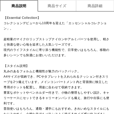
商品説明
商品サイズ
商品詳細
【Essential Collection】
コレクションデビューから10周年を迎えた「エッセンシャルコレクショ
ン」。
超軽量のマイクロリップストップナイロンやアルミパーツを使用し、軽さ
と快適な使い心地を追求した人気シリーズです。
現代のライフスタイルに寄り添う機能性で、日常使いはもちろん、移動の
多いシーンでも快適にお使いいただけます。
【スタイル説明】
丸みのあるフォルムと機能性が魅力のバックパック。
A4サイズが収納でき、PCやタブレットを入れられるクッション付きスリ
ーブを2つ備えています。メインコンパートメント内と背面側に独立した
専用ポケットを配置し、用途に合わせて収納できます。
豊富なポケットやペンホルダー付きで、小物の整理もしやすい設計。キャ
リーケースにセットできるキャリーオンバンドも備え、旅行や出張にも便
利です。
普段使いはもちろん、通勤・通学にもおすすめ。きれいめなスタイルにも