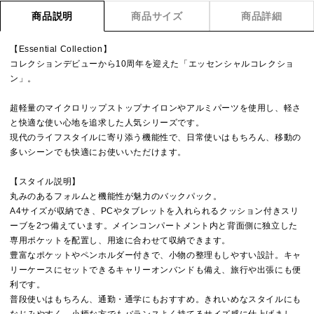
商品説明
商品サイズ
商品詳細
【Essential Collection】
コレクションデビューから10周年を迎えた「エッセンシャルコレクショ
ン」。
超軽量のマイクロリップストップナイロンやアルミパーツを使用し、軽さ
と快適な使い心地を追求した人気シリーズです。
現代のライフスタイルに寄り添う機能性で、日常使いはもちろん、移動の
多いシーンでも快適にお使いいただけます。
【スタイル説明】
丸みのあるフォルムと機能性が魅力のバックパック。
A4サイズが収納でき、PCやタブレットを入れられるクッション付きスリ
ーブを2つ備えています。メインコンパートメント内と背面側に独立した
専用ポケットを配置し、用途に合わせて収納できます。
豊富なポケットやペンホルダー付きで、小物の整理もしやすい設計。キャ
リーケースにセットできるキャリーオンバンドも備え、旅行や出張にも便
利です。
普段使いはもちろん、通勤・通学にもおすすめ。きれいめなスタイルにも