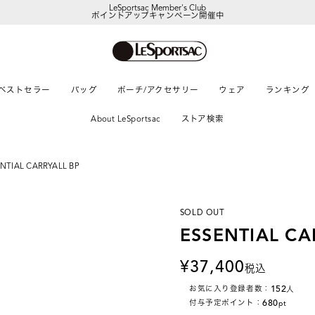
ポイントアップキャンペーン開催中
【DORAEMON SHOP IN SHOP】
8/5～表参道フラッグシップストア
ベストセラー
バッグ
ポーチ/アクセサリー
ウェア
ランキング
About LeSportsac
ストア検索
NTIAL CARRYALL BP
SOLD OUT
ESSENTIAL CA
37,400
税込
152
お気に入り登録者数：
人
680
付与予定ポイント：
pt