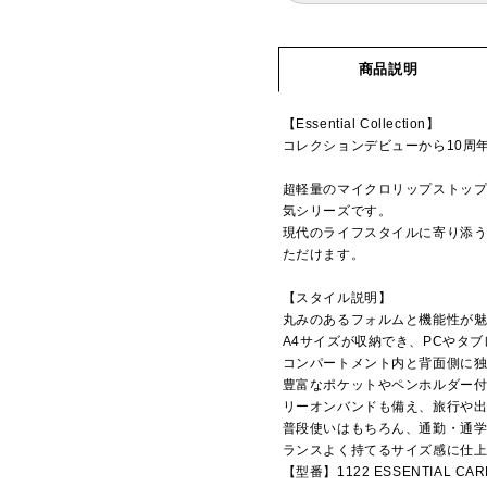
商品説明
【Essential Collection】
コレクションデビューから10周
超軽量のマイクロリップストッ
気シリーズです。
現代のライフスタイルに寄り添
ただけます。
【スタイル説明】
丸みのあるフォルムと機能性が
A4サイズが収納でき、PCやタ
コンパートメント内と背面側に
豊富なポケットやペンホルダー
リーオンバンドも備え、旅行や
普段使いはもちろん、通勤・通
ランスよく持てるサイズ感に仕
【型番】1122 ESSENTIAL CAR