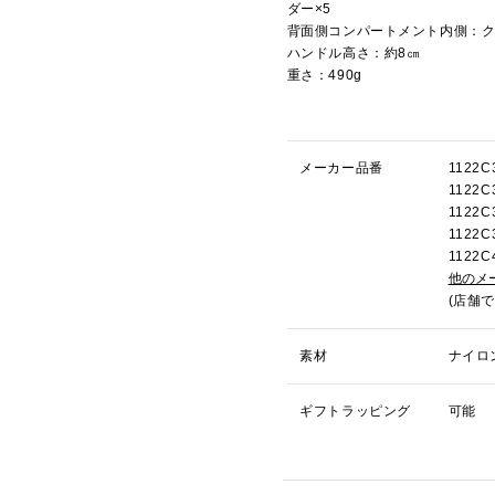
ダー×5
背面側コンパートメント内側：ク
ハンドル高さ：約8㎝
重さ：490g
メーカー品番
1122
1122
1122
1122
112
他のメ
(店舗
素材
ナイロ
ギフトラッピング
可能