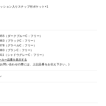
ッション入りスナップ付ポケット×1
C355（ダークブルーC：フリー）
C363（ブラックC：フリー）
C378（グラベルC：フリー）
C383（ブランC：フリー）
2C411（シャドウグレーC：フリー）
ーカー品番を表示する
でお問い合わせの際には、上記品番をお伝え下さい。)
ン