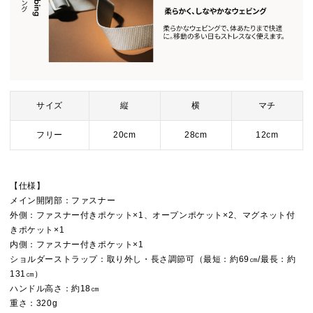
サイズ
縦
横
マチ
フリー
20cm
28cm
12cm
【仕様】
メイン開閉部：ファスナー
外側：ファスナー付きポケット×1、オープンポケット×2、マグネット付
きポケット×1
内側：ファスナー付きポケット×1
ショルダーストラップ：取り外し・長さ調節可（最短：約69㎝/最長：約
131㎝）
ハンドル高さ：約18㎝
重さ：320g