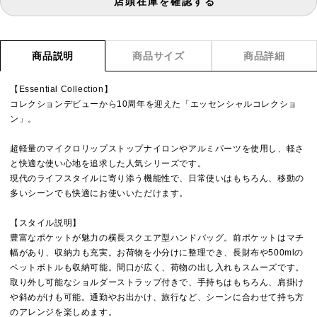
店頭在庫を確認する
商品説明
商品サイズ
商品詳細
【Essential Collection】
コレクションデビューから10周年を迎えた「エッセンシャルコレクショ
ン」。
超軽量のマイクロリップストップナイロンやアルミパーツを使用し、軽さ
と快適な使い心地を追求した人気シリーズです。
現代のライフスタイルに寄り添う機能性で、日常使いはもちろん、移動の
多いシーンでも快適にお使いいただけます。
【スタイル説明】
豊富なポケットが魅力の横長スクエア型ハンドバッグ。前ポケットはマチ
幅があり、収納力も充実。お荷物を小分けに整理でき、長財布や500mlの
ペットボトルも収納可能。間口が広く、荷物の出し入れもスムーズです。
取り外し可能なショルダーストラップ付きで、手持ちはもちろん、肩掛け
や斜めがけも可能。通勤やお出かけ、旅行など、シーンに合わせて持ち方
のアレンジを楽しめます。