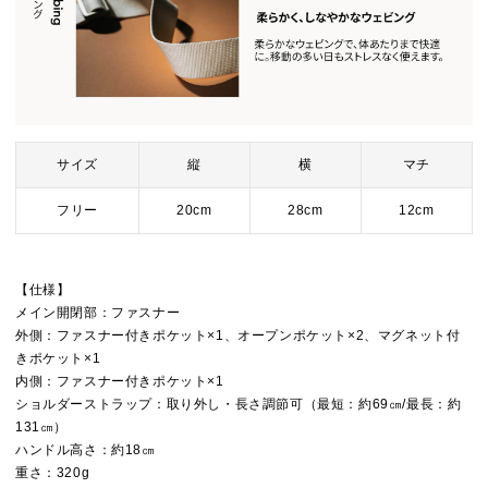
サイズ
縦
横
マチ
フリー
20cm
28cm
12cm
【仕様】
メイン開閉部：ファスナー
外側：ファスナー付きポケット×1、オープンポケット×2、マグネット付
きポケット×1
内側：ファスナー付きポケット×1
ショルダーストラップ：取り外し・長さ調節可（最短：約69㎝/最長：約
131㎝）
ハンドル高さ：約18㎝
重さ：320g