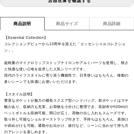
店頭在庫を確認する
商品説明
商品サイズ
商品詳細
【Essential Collection】
コレクションデビューから10周年を迎えた「エッセンシャルコレクショ
ン」。
超軽量のマイクロリップストップナイロンやアルミパーツを使用し、軽さ
と快適な使い心地を追求した人気シリーズです。
現代のライフスタイルに寄り添う機能性で、日常使いはもちろん、移動の
多いシーンでも快適にお使いいただけます。
【スタイル説明】
豊富なポケットが魅力の横長スクエア型ハンドバッグ。前ポケットはマチ
幅があり、収納力も充実。お荷物を小分けに整理でき、長財布や500mlの
ペットボトルも収納可能。間口が広く、荷物の出し入れもスムーズです。
取り外し可能なショルダーストラップ付きで、手持ちはもちろん、肩掛け
や斜めがけも可能。通勤やお出かけ、旅行など、シーンに合わせて持ち方
のアレンジを楽しめます。