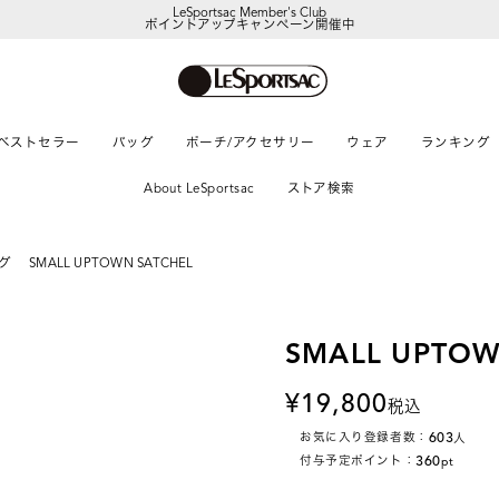
ポイントアップキャンペーン開催中
【DORAEMON SHOP IN SHOP】
8/5～表参道フラッグシップストア
ベストセラー
バッグ
ポーチ/アクセサリー
ウェア
ランキング
About LeSportsac
ストア検索
グ
SMALL UPTOWN SATCHEL
SMALL UPTOW
19,800
税込
603
お気に入り登録者数：
人
360
付与予定ポイント：
pt