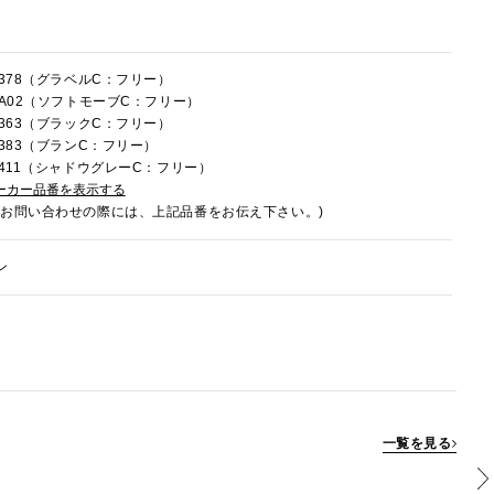
C378（グラベルC：フリー）
0CA02（ソフトモーブC：フリー）
C363（ブラックC：フリー）
C383（ブランC：フリー）
0C411（シャドウグレーC：フリー）
ーカー品番を表示する
でお問い合わせの際には、上記品番をお伝え下さい。)
ン
一覧を見る