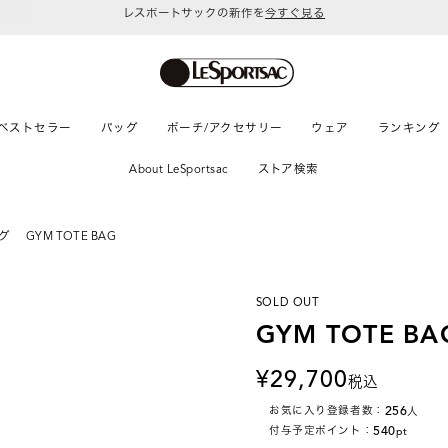
令和8年熊本地震 被災地への支援に関して
ベストセラー
バッグ
ポーチ/アクセサリー
ウェア
ランキング
About LeSportsac
ストア検索
グ
GYM TOTE BAG
SOLD OUT
GYM TOTE BA
29,700
税込
256
お気に入り登録者数：
人
540
付与予定ポイント：
pt