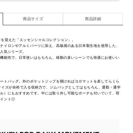
商品サイズ
商品詳細
年を迎えた「エッセンシャルコレクション」。
プナイロンやアルミパーツに加え、高級感のある日本製生地を使用した、
た人気シリーズ。
う機能性で、日常使いはもちろん、移動の多いシーンでも快適にお使いい
トートバッグ。外のポケットジップを開ければヨガマットを差してらくら
サイズが余裕で入る収納力で、ジムバッグとしてはもちろん、通勤・通学
ベル）にもおすすめです。中には取り外し可能なポーチも付いていて、荷
ポイント◎