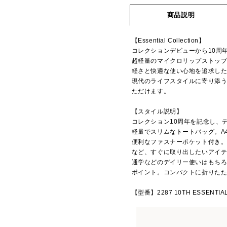
商品説明
【Essential Collection】
コレクションデビューから10周
超軽量のマイクロリップストッ
軽さと快適な使い心地を追求し
現代のライフスタイルに寄り添
ただけます。
【スタイル説明】
コレクション10周年を記念し、デビ
軽量でスリムなトートバッグ。A
便利なファスナーポケット付き。
など、すぐに取り出したいアイ
通学などのデイリー使いはもち
ポイント。コンパクトに折りた
【型番】2287 10TH ESSENTIAL