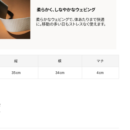
縦
横
マチ
35cm
34cm
4cm
2
1