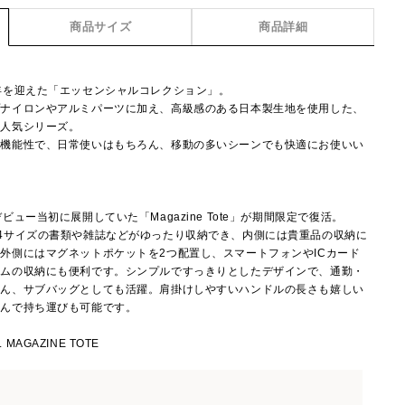
商品サイズ
商品詳細
年を迎えた「エッセンシャルコレクション」。
プナイロンやアルミパーツに加え、高級感のある日本製生地を使用した、
た人気シリーズ。
う機能性で、日常使いはもちろん、移動の多いシーンでも快適にお使いい
ュー当初に展開していた「Magazine Tote」が期間限定で復活。
4サイズの書類や雑誌などがゆったり収納でき、内側には貴重品の収納に
外側にはマグネットポケットを2つ配置し、スマートフォンやICカード
テムの収納にも便利です。シンプルですっきりとしたデザインで、通勤・
ろん、サブバッグとしても活躍。肩掛けしやすいハンドルの長さも嬉しい
たんで持ち運びも可能です。
 MAGAZINE TOTE