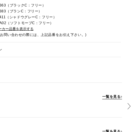
C363（ブラックC：フリー）
C383（ブランC：フリー）
7C411（シャドウグレーC：フリー）
7CA02（ソフトモーブC：フリー）
ーカー品番を表示する
でお問い合わせの際には、上記品番をお伝え下さい。)
ン
一覧を見る
一覧を見る