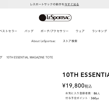
レスポートサックの新作を
今すぐ見る
ベストセラー
バッグ
ポーチ/アクセサリー
ウェア
ランキング
About LeSportsac
ストア検索
グ
10TH ESSENTIAL MAGAZINE TOTE
10TH ESSENTI
19,800
税込
86
お気に入り登録者数：
人
360
付与予定ポイント：
pt