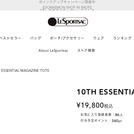
【DORAEMON SHOP IN SHOP】
8/5～表参道フラッグシップストア
ベストセラー
バッグ
ポーチ/アクセサリー
ウェア
ランキング
About LeSportsac
ストア検索
H ESSENTIAL MAGAZINE TOTE
10TH ESSENTI
19,800
税込
86
お気に入り登録者数：
人
360
付与予定ポイント：
pt