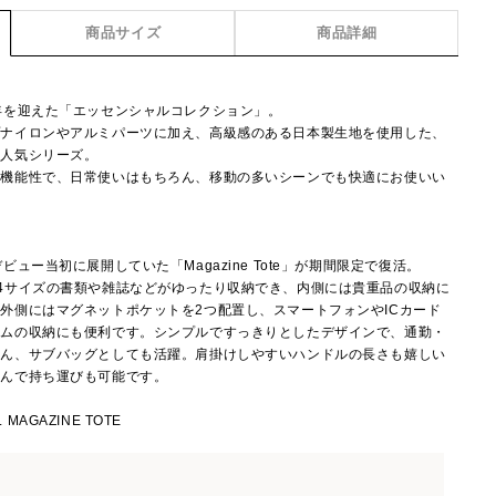
商品サイズ
商品詳細
年を迎えた「エッセンシャルコレクション」。
プナイロンやアルミパーツに加え、高級感のある日本製生地を使用した、
た人気シリーズ。
う機能性で、日常使いはもちろん、移動の多いシーンでも快適にお使いい
ュー当初に展開していた「Magazine Tote」が期間限定で復活。
4サイズの書類や雑誌などがゆったり収納でき、内側には貴重品の収納に
外側にはマグネットポケットを2つ配置し、スマートフォンやICカード
テムの収納にも便利です。シンプルですっきりとしたデザインで、通勤・
ろん、サブバッグとしても活躍。肩掛けしやすいハンドルの長さも嬉しい
たんで持ち運びも可能です。
 MAGAZINE TOTE