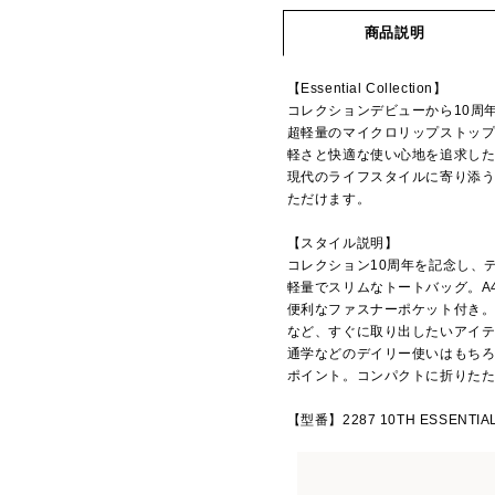
商品説明
【Essential Collection】
コレクションデビューから10周
超軽量のマイクロリップストッ
軽さと快適な使い心地を追求し
現代のライフスタイルに寄り添
ただけます。
【スタイル説明】
コレクション10周年を記念し、デビ
軽量でスリムなトートバッグ。A
便利なファスナーポケット付き。
など、すぐに取り出したいアイ
通学などのデイリー使いはもち
ポイント。コンパクトに折りた
【型番】2287 10TH ESSENTIAL