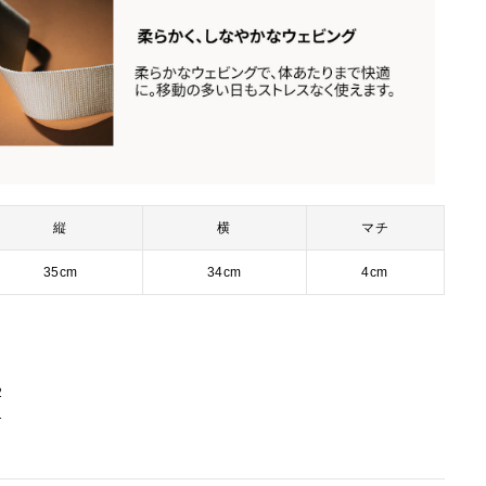
縦
横
マチ
35cm
34cm
4cm
2
1