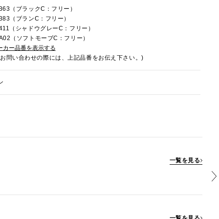
C363（ブラックC：フリー）
C383（ブランC：フリー）
7C411（シャドウグレーC：フリー）
7CA02（ソフトモーブC：フリー）
ーカー品番を表示する
でお問い合わせの際には、上記品番をお伝え下さい。)
ン
一覧を見る
一覧を見る