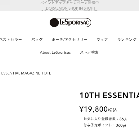
【DORAEMON SHOP IN SHOP】
8/5～表参道フラッグシップストア
ベストセラー
バッグ
ポーチ/アクセサリー
ウェア
ランキング
About LeSportsac
ストア検索
H ESSENTIAL MAGAZINE TOTE
10TH ESSENTI
19,800
税込
86
お気に入り登録者数：
人
360
付与予定ポイント：
pt