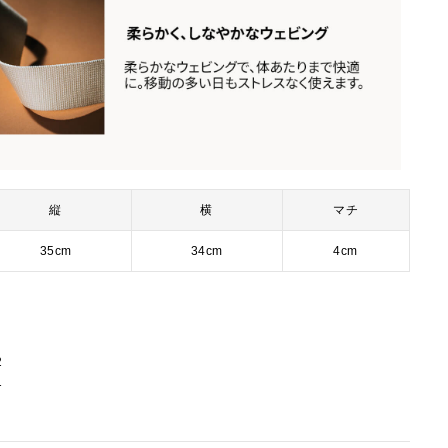
縦
横
マチ
35cm
34cm
4cm
2
1