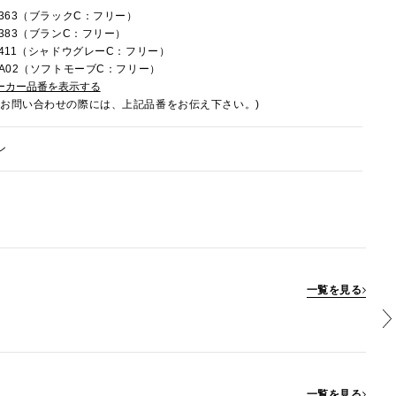
C363（ブラックC：フリー）
C383（ブランC：フリー）
7C411（シャドウグレーC：フリー）
7CA02（ソフトモーブC：フリー）
ーカー品番を表示する
でお問い合わせの際には、上記品番をお伝え下さい。)
ン
一覧を見る
一覧を見る