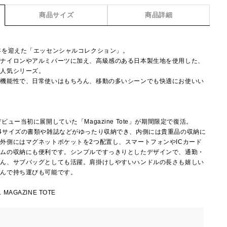
商品サイズ
商品詳細
年を迎えた「エッセンシャルコレクション」。
プナイロンやアルミパーツに加え、高級感のある日本製生地を使用した、
た人気シリーズ。
う機能性で、日常使いはもちろん、移動の多いシーンでも快適にお使いい
ュー当初に展開していた「Magazine Tote」が期間限定で復活。
4サイズの書類や雑誌などがゆったり収納でき、内側には貴重品の収納に
外側にはマグネットポケットを2つ配置し、スマートフォンやICカード
テムの収納にも便利です。シンプルですっきりとしたデザインで、通勤・
ろん、サブバッグとしても活躍。肩掛けしやすいハンドルの長さも嬉しい
たんで持ち運びも可能です。
 MAGAZINE TOTE