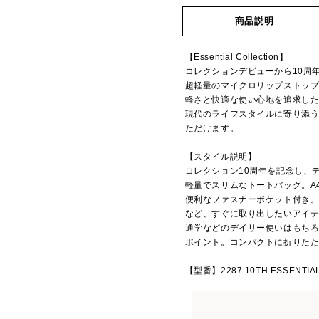
商品説明
【Essential Collection】
コレクションデビューから10周
超軽量のマイクロリップストッ
軽さと快適な使い心地を追求し
現代のライフスタイルに寄り添
ただけます。
【スタイル説明】
コレクション10周年を記念し、デビ
軽量でスリムなトートバッグ。A
便利なファスナーポケット付き。
など、すぐに取り出したいアイ
通学などのデイリー使いはもち
ポイント。コンパクトに折りた
【型番】2287 10TH ESSENTIAL