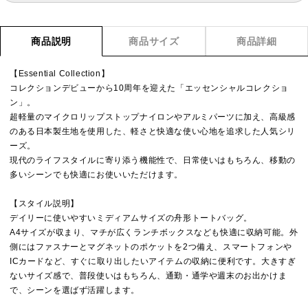
商品説明
商品サイズ
商品詳細
【Essential Collection】
コレクションデビューから10周年を迎えた「エッセンシャルコレクショ
ン」。
超軽量のマイクロリップストップナイロンやアルミパーツに加え、高級感
のある日本製生地を使用した、軽さと快適な使い心地を追求した人気シリ
ーズ。
現代のライフスタイルに寄り添う機能性で、日常使いはもちろん、移動の
多いシーンでも快適にお使いいただけます。
【スタイル説明】
デイリーに使いやすいミディアムサイズの舟形トートバッグ。
A4サイズが収まり、マチが広くランチボックスなども快適に収納可能。外
側にはファスナーとマグネットのポケットを2つ備え、スマートフォンや
ICカードなど、すぐに取り出したいアイテムの収納に便利です。大きすぎ
ないサイズ感で、普段使いはもちろん、通勤・通学や週末のお出かけま
で、シーンを選ばず活躍します。