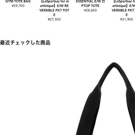
GYM TOTE BAG
【LeSportsac for m
ESSENTIAL E/W ZI
【LeSportsac f
¥29,700
artinique】E/W RE
PTOP TOTE
artinique】E/
VERSIBLE PKT TOT
¥28,600
VERSIBLE PKT
E
E
¥27,500
¥31,900
最近チェックした商品