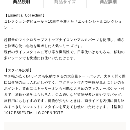
商品説明
商品サイズ
商品詳細
【Essential Collection】
コレクションデビューから10周年を迎えた「エッセンシャルコレクショ
ン」。
超軽量のマイクロリップストップナイロンやアルミパーツを使用し、軽さ
と快適な使い心地を追求した人気シリーズです。
現代のライフスタイルに寄り添う機能性で、日常使いはもちろん、移動の
多いシーンでも快適にお使いいただけます。
【スタイル説明】
マチ幅が広くB4サイズも収納できるの大容量トートバッグ。大きく開く間
口は荷物の出し入れがしやすく、マグネット付きで中身が見えにくいのも
ポイント。背面にはキャリーオンも可能な大きめのファスナーポケット付
きで、通勤や通学はもちろん、ジム通いなど荷物が多い日やママバッグ、
旅行用にもおすすめです。荷物が少ないときは、両サイドを内側に折り込
みすっきりシルエットにスタイルを変えてお使いいただけます。【型番】
1017 ESSENTIAL LG OPEN TOTE