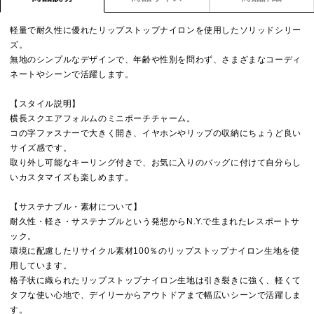
軽量で耐久性に優れたリップストップナイロンを使用したソリッドシリー
ズ。
無地のシンプルなデザインで、年齢や性別を問わず、さまざまなコーディ
ネートやシーンで活躍します。
【スタイル説明】
横長スクエアフォルムのミニポーチチャーム。
コの字ファスナーで大きく開き、イヤホンやリップの収納にちょうど良い
サイズ感です。
取り外し可能なキーリング付きで、お気に入りのバッグに付けて自分らし
いカスタマイズも楽しめます。
【サステナブル・素材について】
耐久性・軽さ・サステナブルという発想からN.Y.で生まれたレスポートサ
ック。
環境に配慮したリサイクル素材100％のリップストップナイロン生地を使
用しています。
格子状に織られたリップストップナイロン生地は引き裂きに強く、軽くて
タフな使い心地で、デイリーからアウトドアまで幅広いシーンで活躍しま
す。