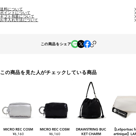
送料について
ポイントについて
ギフト包装について
お手入れ方法について
この商品をシェア
この商品を見た人がチェックしている商品
MICRO REC COSM
MICRO REC COSM
DRAWSTRING BUC
【LeSportsac f
¥6,160
¥6,160
KET CHARM
artinique】LA