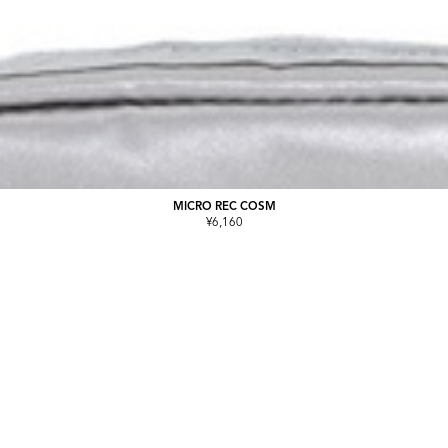
MICRO REC COSM
¥6,160