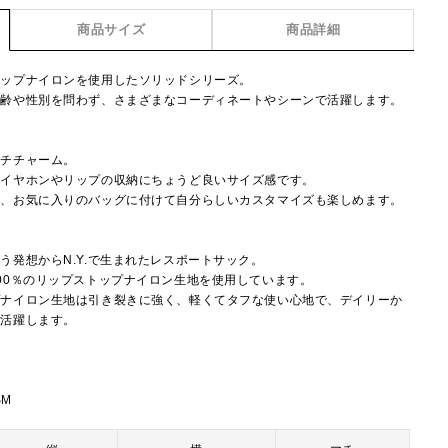
商品サイズ
商品詳細
トップナイロンを使用したソリッドシリーズ。
年齢や性別を問わず、さまざまなコーディネートやシーンで活躍します。
ーチチャーム。
、イヤホンやリップの収納にちょうど良いサイズ感です。
で、お気に入りのバッグに付けて自分らしいカスタマイズも楽しめます。
】
う発想からN.Y.で生まれたレスポートサック。
00％のリップストップナイロン生地を使用しています。
プナイロン生地は引き裂きに強く、軽くてタフな使い心地で、デイリーか
で活躍します。
SM