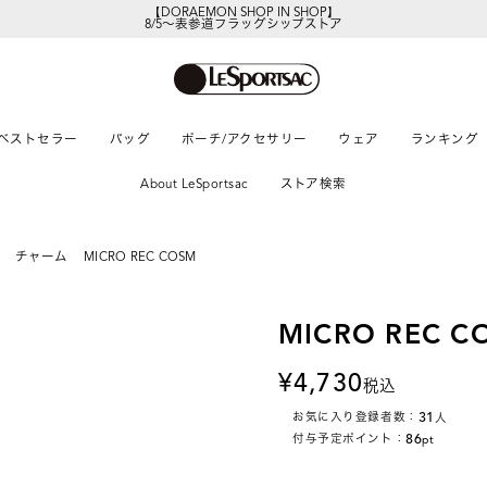
【DORAEMON SHOP IN SHOP】
8/5～表参道フラッグシップストア
レスポートサックの新作を
今すぐ見る
ベストセラー
バッグ
ポーチ/アクセサリー
ウェア
ランキング
About LeSportsac
ストア検索
チャーム
MICRO REC COSM
MICRO REC C
4,730
税込
31
お気に入り登録者数：
人
86
付与予定ポイント：
pt