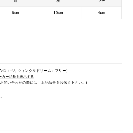
縦
横
マチ
6cm
10cm
4cm
8RA41（ペリウィンクルドリーム：フリー）
ーカー品番を表示する
でお問い合わせの際には、上記品番をお伝え下さい。)
ン