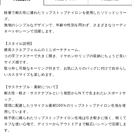
軽量で耐久性に優れたリップストップナイロンを使用したソリッドシリー
ズ。
無地のシンプルなデザインで、年齢や性別を問わず、さまざまなコーディ
ネートやシーンで活躍します。
【スタイル説明】
横長スクエアフォルムのミニポーチチャーム。
コの字ファスナーで大きく開き、イヤホンやリップの収納にちょうど良い
サイズ感です。
取り外し可能なキーリング付きで、お気に入りのバッグに付けて自分らし
いカスタマイズも楽しめます。
【サステナブル・素材について】
耐久性・軽さ・サステナブルという発想からN.Y.で生まれたレスポートサ
ック。
環境に配慮したリサイクル素材100％のリップストップナイロン生地を使
用しています。
格子状に織られたリップストップナイロン生地は引き裂きに強く、軽くて
タフな使い心地で、デイリーからアウトドアまで幅広いシーンで活躍しま
す。