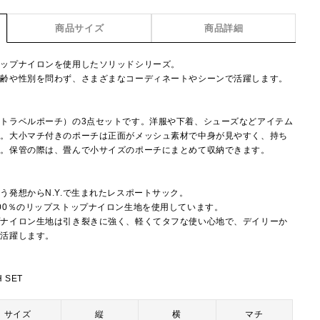
商品サイズ
商品詳細
トップナイロンを使用したソリッドシリーズ。
年齢や性別を問わず、さまざまなコーディネートやシーンで活躍します。
トラベルポーチ）の3点セットです。洋服や下着、シューズなどアイテム
の。大小マチ付きのポーチは正面がメッシュ素材で中身が見やすく、持ち
す。保管の際は、畳んで小サイズのポーチにまとめて収納できます。
】
う発想からN.Y.で生まれたレスポートサック。
00％のリップストップナイロン生地を使用しています。
プナイロン生地は引き裂きに強く、軽くてタフな使い心地で、デイリーか
で活躍します。
 SET
サイズ
縦
横
マチ