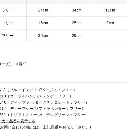
フリー
24cm
34cm
11cm
フリー
16cm
25cm
9cm
フリー
39cm
29cm
-
ーチ)、巾着×1
9FA18（ブルーインディゴ/ベージュ：フリー）
9FB18（コーラルパンチ/メレンゲ：フリー）
9LC46（ディープシー/ダークチョコレート：フリー）
9LD17（ディープシー/ソフトラベンダー：フリー）
9LE21（ドリフトストーン/エデングリーン：フリー）
ーカー品番を表示する
でお問い合わせの際には、上記品番をお伝え下さい。)