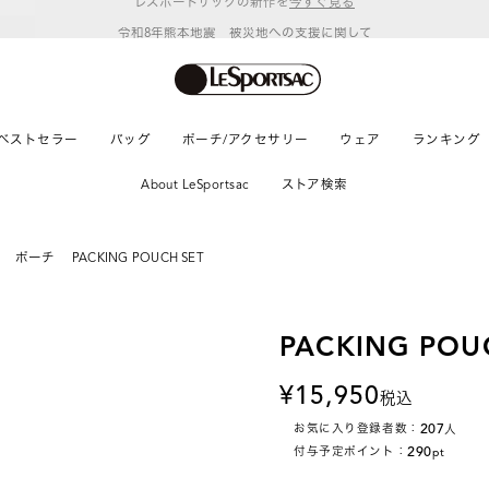
令和8年熊本地震 被災地への支援に関して
ベストセラー
バッグ
ポーチ/アクセサリー
ウェア
ランキング
About LeSportsac
ストア検索
ポーチ
PACKING POUCH SET
PACKING POU
15,950
税込
207
お気に入り登録者数：
人
290
付与予定ポイント：
pt