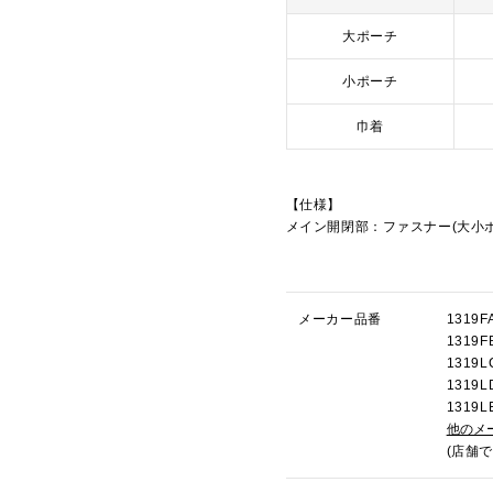
大ポーチ
小ポーチ
巾着
【仕様】
メイン開閉部：ファスナー(大小ポ
メーカー品番
131
131
131
131
131
他のメ
(店舗