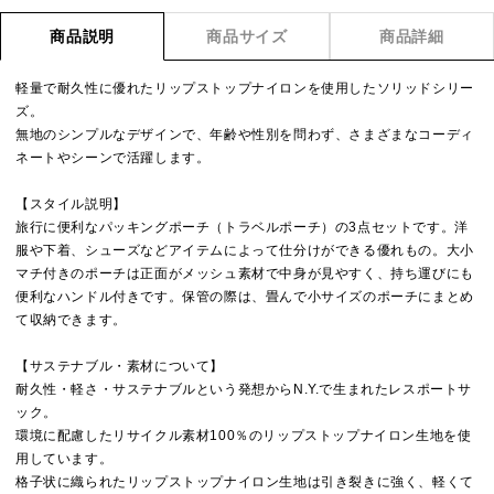
商品説明
商品サイズ
商品詳細
軽量で耐久性に優れたリップストップナイロンを使用したソリッドシリー
ズ。
無地のシンプルなデザインで、年齢や性別を問わず、さまざまなコーディ
ネートやシーンで活躍します。
【スタイル説明】
旅行に便利なパッキングポーチ（トラベルポーチ）の3点セットです。洋
服や下着、シューズなどアイテムによって仕分けができる優れもの。大小
マチ付きのポーチは正面がメッシュ素材で中身が見やすく、持ち運びにも
便利なハンドル付きです。保管の際は、畳んで小サイズのポーチにまとめ
て収納できます。
【サステナブル・素材について】
耐久性・軽さ・サステナブルという発想からN.Y.で生まれたレスポートサ
ック。
環境に配慮したリサイクル素材100％のリップストップナイロン生地を使
用しています。
格子状に織られたリップストップナイロン生地は引き裂きに強く、軽くて