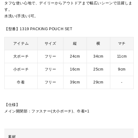
タフな使い心地で、デイリーからアウトドアまで幅広いシーンで活躍しま
す。
水洗い(手洗い)可。
【型番】1319 PACKING POUCH SET
アイテム
サイズ
縦
横
マチ
大ポーチ
フリー
24cm
34cm
11cm
小ポーチ
フリー
16cm
25cm
9cm
巾着
フリー
39cm
29cm
-
【仕様】
メイン開閉部：ファスナー(大小ポーチ)、巾着×1
素材