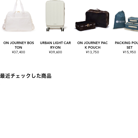
ON JOURNEY BOS
URBAN LIGHT CAR
ON JOURNEY PAC
PACKING PO
TON
RY-ON
K POUCH
SET
¥37,400
¥39,600
¥13,750
¥15,950
最近チェックした商品