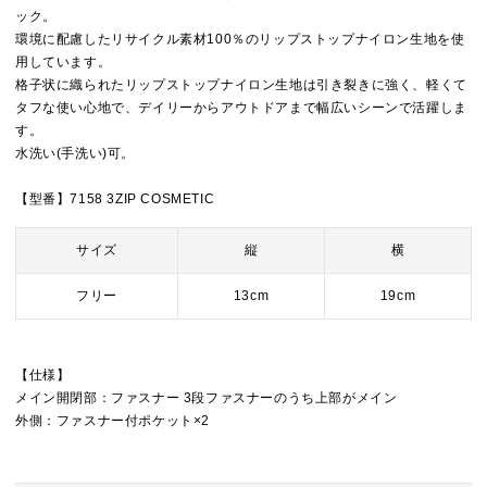
ック。
環境に配慮したリサイクル素材100％のリップストップナイロン生地を使
用しています。
格子状に織られたリップストップナイロン生地は引き裂きに強く、軽くて
タフな使い心地で、デイリーからアウトドアまで幅広いシーンで活躍しま
す。
水洗い(手洗い)可。
【型番】7158 3ZIP COSMETIC
サイズ
縦
横
フリー
13cm
19cm
【仕様】
メイン開閉部：ファスナー 3段ファスナーのうち上部がメイン
外側：ファスナー付ポケット×2