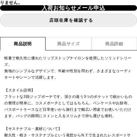
りません。
入荷お知らせメール申込
店頭在庫を確認する
商品説明
商品サイズ
商品詳細
軽量で耐久性に優れたリップストップナイロンを使用したソリッドシリー
ズ。
無地のシンプルなデザインで、年齢や性別を問わず、さまざまなコーディ
ネートやシーンで活躍します。
【スタイル説明】
フラットな3段ジップポーチです。深さの違う3つのポケットで細かいもの
の整理が簡単に。コスメポーチとしてはもちろん、ペンケースやお財布、
パスポートケースなど日常使いから旅行まで幅広い用途でお使いいただけ
ます。バッグの隙間にストンと入るスリムさで持ち運びも便利。
【サステナブル・素材について】
耐久性・軽さ・サステナブルという発想からN.Y.で生まれたレスポートサ