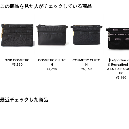
この商品を見た人がチェックしている商品
3ZIP COSMETIC
COSMETIC CLUTC
COSMETIC CLUTC
【LeSportsac×
¥5,830
H
H
& Recreation
¥4,290
¥6,160
X LS 3 ZIP C
TIC
¥6,160
最近チェックした商品