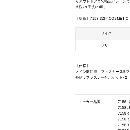
らアウトドアまで幅広いシーン
水洗い(手洗い)可。
【型番】7158 3ZIP COSMETIC
サイズ
フリー
【仕様】
メイン開閉部：ファスナー 3段
外側：ファスナー付ポケット×2
メーカー品番
715
715
715
715
715