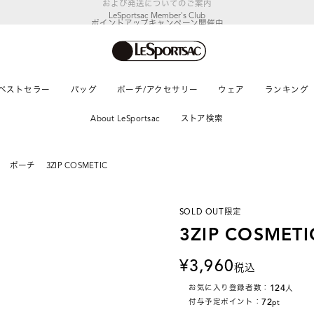
LeSportsac Member's Club
ポイントアップキャンペーン開催中
ベストセラー
バッグ
ポーチ/アクセサリー
ウェア
ランキング
About LeSportsac
ストア検索
ポーチ
3ZIP COSMETIC
SOLD OUT
限定
3ZIP COSMETI
3,960
税込
124
お気に入り登録者数：
人
72
付与予定ポイント：
pt