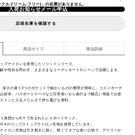
リウィンクルドリーム-フリー)」の在庫がありません。
入荷お知らせメール申込
店頭在庫を確認する
商品サイズ
商品詳細
トップナイロンを使用したソリッドシリーズ。
年齢や性別を問わず、さまざまなコーディネートやシーンで活躍します。
。深さの違う3つのポケットで細かいものの整理が簡単に。コスメポーチ
やお財布、パスポートケースなど日常使いから旅行まで幅広い用途でお使
にストンと入るスリムさで持ち運びも便利。
】
う発想からN.Y.で生まれたレスポートサック。
00％のリップストップナイロン生地を使用しています。
プナイロン生地は引き裂きに強く、軽くてタフな使い心地で、デイリーか