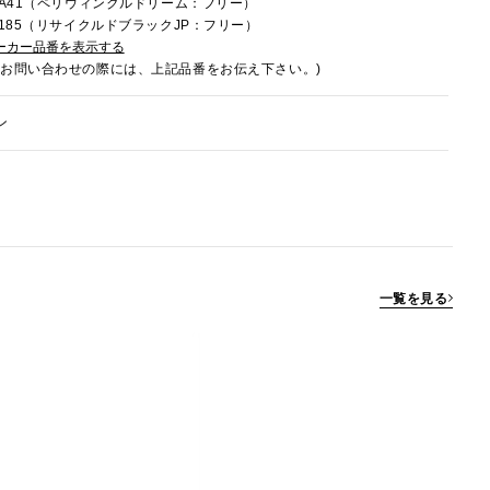
8RA41（ペリウィンクルドリーム：フリー）
8U185（リサイクルドブラックJP：フリー）
ーカー品番を表示する
でお問い合わせの際には、上記品番をお伝え下さい。)
ン
一覧を見る