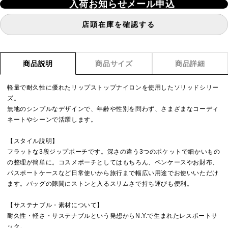
入荷お知らせメール申込
店頭在庫を確認する
商品説明
商品サイズ
商品詳細
軽量で耐久性に優れたリップストップナイロンを使用したソリッドシリー
ズ。
無地のシンプルなデザインで、年齢や性別を問わず、さまざまなコーディ
ネートやシーンで活躍します。
【スタイル説明】
フラットな3段ジップポーチです。深さの違う3つのポケットで細かいもの
の整理が簡単に。コスメポーチとしてはもちろん、ペンケースやお財布、
パスポートケースなど日常使いから旅行まで幅広い用途でお使いいただけ
ます。バッグの隙間にストンと入るスリムさで持ち運びも便利。
【サステナブル・素材について】
耐久性・軽さ・サステナブルという発想からN.Y.で生まれたレスポートサ
ック。