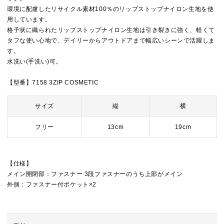
環境に配慮したリサイクル素材100％のリップストップナイロン生地を使
用しています。
格子状に織られたリップストップナイロン生地は引き裂きに強く、軽くて
タフな使い心地で、デイリーからアウトドアまで幅広いシーンで活躍しま
す。
水洗い(手洗い)可。
【型番】7158 3ZIP COSMETIC
サイズ
縦
横
フリー
13cm
19cm
【仕様】
メイン開閉部：ファスナー 3段ファスナーのうち上部がメイン
外側：ファスナー付ポケット×2