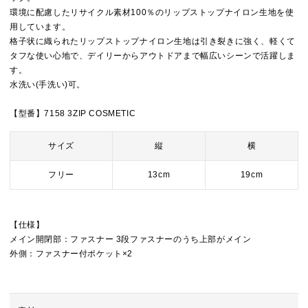
環境に配慮したリサイクル素材100％のリップストップナイロン生地を使
用しています。
格子状に織られたリップストップナイロン生地は引き裂きに強く、軽くて
タフな使い心地で、デイリーからアウトドアまで幅広いシーンで活躍しま
す。
水洗い(手洗い)可。
【型番】7158 3ZIP COSMETIC
サイズ
縦
横
フリー
13cm
19cm
【仕様】
メイン開閉部：ファスナー 3段ファスナーのうち上部がメイン
外側：ファスナー付ポケット×2