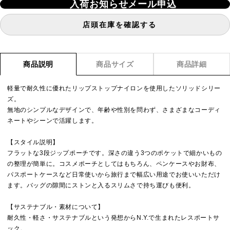
入荷お知らせメール申込
店頭在庫を確認する
商品説明
商品サイズ
商品詳細
軽量で耐久性に優れたリップストップナイロンを使用したソリッドシリー
ズ。
無地のシンプルなデザインで、年齢や性別を問わず、さまざまなコーディ
ネートやシーンで活躍します。
【スタイル説明】
フラットな3段ジップポーチです。深さの違う3つのポケットで細かいもの
の整理が簡単に。コスメポーチとしてはもちろん、ペンケースやお財布、
パスポートケースなど日常使いから旅行まで幅広い用途でお使いいただけ
ます。バッグの隙間にストンと入るスリムさで持ち運びも便利。
【サステナブル・素材について】
耐久性・軽さ・サステナブルという発想からN.Y.で生まれたレスポートサ
ック。