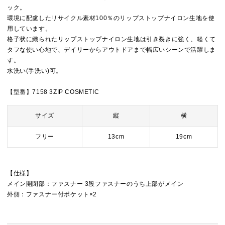
ック。
環境に配慮したリサイクル素材100％のリップストップナイロン生地を使
用しています。
格子状に織られたリップストップナイロン生地は引き裂きに強く、軽くて
タフな使い心地で、デイリーからアウトドアまで幅広いシーンで活躍しま
す。
水洗い(手洗い)可。
【型番】7158 3ZIP COSMETIC
サイズ
縦
横
フリー
13cm
19cm
【仕様】
メイン開閉部：ファスナー 3段ファスナーのうち上部がメイン
外側：ファスナー付ポケット×2