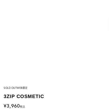
SOLD OUT
WEB限定
3ZIP COSMETIC
3,960
税込