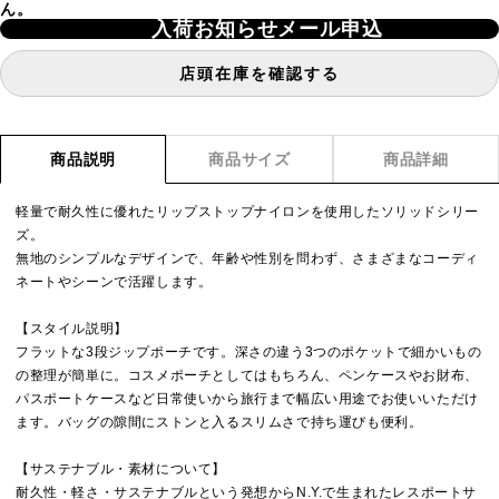
ん。
入荷お知らせメール申込
店頭在庫を確認する
商品説明
商品サイズ
商品詳細
軽量で耐久性に優れたリップストップナイロンを使用したソリッドシリー
ズ。
無地のシンプルなデザインで、年齢や性別を問わず、さまざまなコーディ
ネートやシーンで活躍します。
【スタイル説明】
フラットな3段ジップポーチです。深さの違う3つのポケットで細かいもの
の整理が簡単に。コスメポーチとしてはもちろん、ペンケースやお財布、
パスポートケースなど日常使いから旅行まで幅広い用途でお使いいただけ
ます。バッグの隙間にストンと入るスリムさで持ち運びも便利。
【サステナブル・素材について】
耐久性・軽さ・サステナブルという発想からN.Y.で生まれたレスポートサ