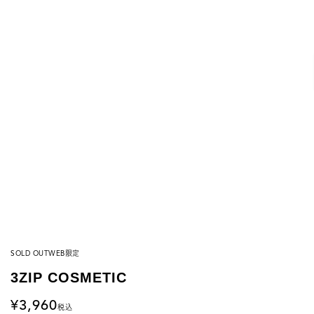
SOLD OUT
WEB限定
3ZIP COSMETIC
3,960
税込