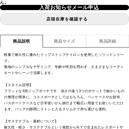
ん。
入荷お知らせメール申込
店頭在庫を確認する
商品説明
商品サイズ
商品詳細
軽量で耐久性に優れたリップストップナイロンを使用したソリッドシリー
ズ。
無地のシンプルなデザインで、年齢や性別を問わず、さまざまなコーディ
ネートやシーンで活躍します。
【スタイル説明】
フラットな3段ジップポーチです。深さの違う3つのポケットで細かいもの
の整理が簡単に。コスメポーチとしてはもちろん、ペンケースやお財布、
パスポートケースなど日常使いから旅行まで幅広い用途でお使いいただけ
ます。バッグの隙間にストンと入るスリムさで持ち運びも便利。
【サステナブル・素材について】
耐久性・軽さ・サステナブルという発想からN.Y.で生まれたレスポートサ