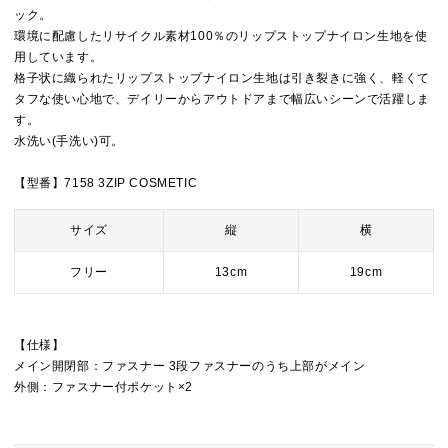
ック。
環境に配慮したリサイクル素材100％のリップストップナイロン生地を使
用しています。
格子状に織られたリップストップナイロン生地は引き裂きに強く、軽くて
タフな使い心地で、デイリーからアウトドアまで幅広いシーンで活躍しま
す。
水洗い(手洗い)可。
【型番】7158 3ZIP COSMETIC
サイズ
縦
横
フリー
13cm
19cm
【仕様】
メイン開閉部：ファスナー 3段ファスナーのうち上部がメイン
外側：ファスナー付ポケット×2