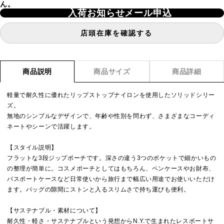
ん。
入荷お知らせメール申込
店頭在庫を確認する
商品説明
商品サイズ
商品詳細
軽量で耐久性に優れたリップストップナイロンを使用したソリッドシリー
ズ。
無地のシンプルなデザインで、年齢や性別を問わず、さまざまなコーディ
ネートやシーンで活躍します。
【スタイル説明】
フラットな3段ジップポーチです。深さの違う3つのポケットで細かいもの
の整理が簡単に。コスメポーチとしてはもちろん、ペンケースやお財布、
パスポートケースなど日常使いから旅行まで幅広い用途でお使いいただけ
ます。バッグの隙間にストンと入るスリムさで持ち運びも便利。
【サステナブル・素材について】
耐久性・軽さ・サステナブルという発想からN.Y.で生まれたレスポートサ