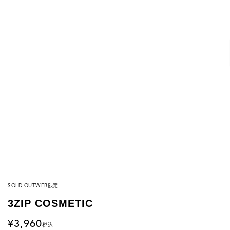
SOLD OUT
WEB限定
3ZIP COSMETIC
3,960
税込