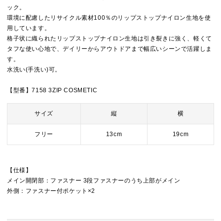
ック。
環境に配慮したリサイクル素材100％のリップストップナイロン生地を使
用しています。
格子状に織られたリップストップナイロン生地は引き裂きに強く、軽くて
タフな使い心地で、デイリーからアウトドアまで幅広いシーンで活躍しま
す。
水洗い(手洗い)可。
【型番】7158 3ZIP COSMETIC
サイズ
縦
横
フリー
13cm
19cm
【仕様】
メイン開閉部：ファスナー 3段ファスナーのうち上部がメイン
外側：ファスナー付ポケット×2