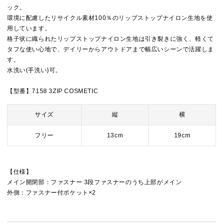
ック。
環境に配慮したリサイクル素材100％のリップストップナイロン生地を使
用しています。
格子状に織られたリップストップナイロン生地は引き裂きに強く、軽くて
タフな使い心地で、デイリーからアウトドアまで幅広いシーンで活躍しま
す。
水洗い(手洗い)可。
【型番】7158 3ZIP COSMETIC
サイズ
縦
横
フリー
13cm
19cm
【仕様】
メイン開閉部：ファスナー 3段ファスナーのうち上部がメイン
外側：ファスナー付ポケット×2