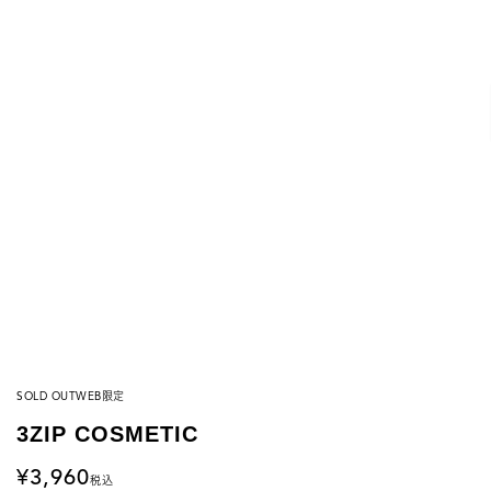
SOLD OUT
WEB限定
3ZIP COSMETIC
3,960
税込