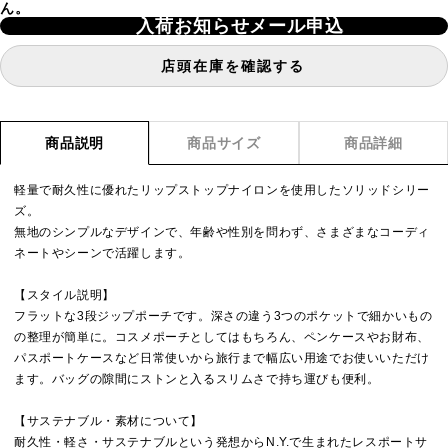
ん。
入荷お知らせメール申込
店頭在庫を確認する
商品説明
商品サイズ
商品詳細
軽量で耐久性に優れたリップストップナイロンを使用したソリッドシリー
ズ。
無地のシンプルなデザインで、年齢や性別を問わず、さまざまなコーディ
ネートやシーンで活躍します。
【スタイル説明】
フラットな3段ジップポーチです。深さの違う3つのポケットで細かいもの
の整理が簡単に。コスメポーチとしてはもちろん、ペンケースやお財布、
パスポートケースなど日常使いから旅行まで幅広い用途でお使いいただけ
ます。バッグの隙間にストンと入るスリムさで持ち運びも便利。
【サステナブル・素材について】
耐久性・軽さ・サステナブルという発想からN.Y.で生まれたレスポートサ