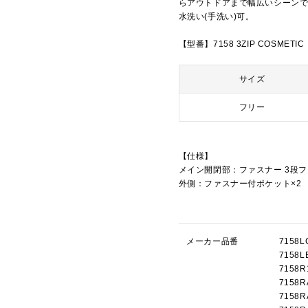
らアウトドアまで幅広いシーン
水洗い(手洗い)可。
【型番】7158 3ZIP COSMETIC
サイズ
フリー
【仕様】
メイン開閉部：ファスナー 3段
外側：ファスナー付ポケット×2
メーカー品番
715
715
715
715
715