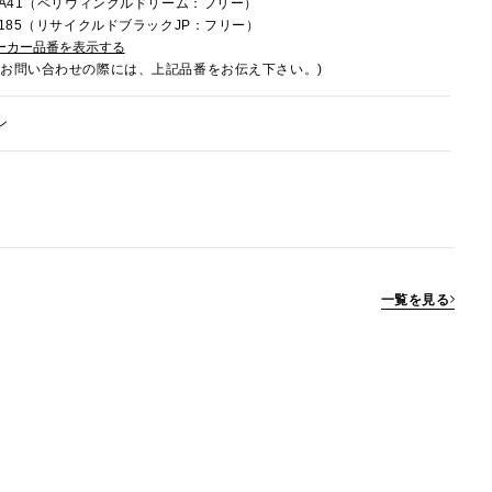
8RA41（ペリウィンクルドリーム：フリー）
8U185（リサイクルドブラックJP：フリー）
ーカー品番を表示する
でお問い合わせの際には、上記品番をお伝え下さい。)
ン
一覧を見る