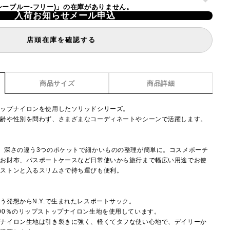
ープシーブルー-フリー)」の在庫がありません。
入荷お知らせメール申込
店頭在庫を確認する
商品サイズ
商品詳細
トップナイロンを使用したソリッドシリーズ。
年齢や性別を問わず、さまざまなコーディネートやシーンで活躍します。
。深さの違う3つのポケットで細かいものの整理が簡単に。コスメポーチ
やお財布、パスポートケースなど日常使いから旅行まで幅広い用途でお使
にストンと入るスリムさで持ち運びも便利。
】
う発想からN.Y.で生まれたレスポートサック。
00％のリップストップナイロン生地を使用しています。
プナイロン生地は引き裂きに強く、軽くてタフな使い心地で、デイリーか