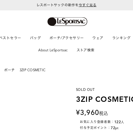
レスポートサックの新作を
今すぐ見る
令和8年熊本地震 被災地への支援に関して
ベストセラー
バッグ
ポーチ/アクセサリー
ウェア
ランキング
About LeSportsac
ストア検索
ポーチ
3ZIP COSMETIC
SOLD OUT
3ZIP COSMETI
3,960
税込
122
お気に入り登録者数：
人
72
付与予定ポイント：
pt