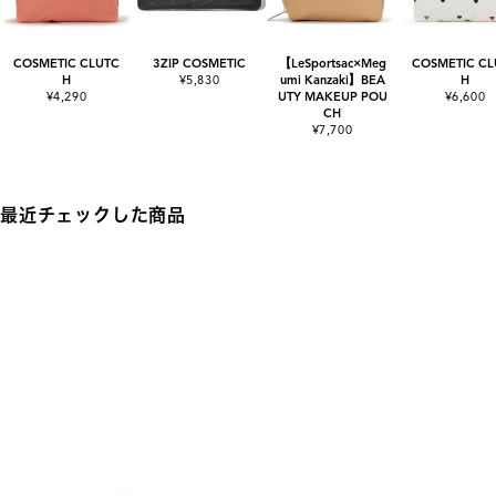
COSMETIC CLUTC
3ZIP COSMETIC
【LeSportsac×Meg
COSMETIC CL
H
¥5,830
umi Kanzaki】BEA
H
¥4,290
UTY MAKEUP POU
¥6,600
CH
¥7,700
最近チェックした商品