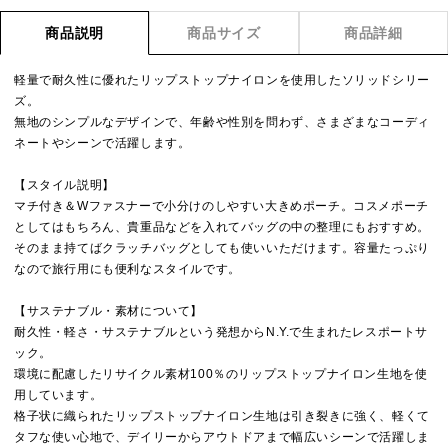
商品説明
商品サイズ
商品詳細
軽量で耐久性に優れたリップストップナイロンを使用したソリッドシリー
ズ。
無地のシンプルなデザインで、年齢や性別を問わず、さまざまなコーディ
ネートやシーンで活躍します。
【スタイル説明】
マチ付き＆Wファスナーで小分けのしやすい大きめポーチ。コスメポーチ
としてはもちろん、貴重品などを入れてバッグの中の整理にもおすすめ。
そのまま持てばクラッチバッグとしても使いいただけます。容量たっぷり
なので旅行用にも便利なスタイルです。
【サステナブル・素材について】
耐久性・軽さ・サステナブルという発想からN.Y.で生まれたレスポートサ
ック。
環境に配慮したリサイクル素材100％のリップストップナイロン生地を使
用しています。
格子状に織られたリップストップナイロン生地は引き裂きに強く、軽くて
タフな使い心地で、デイリーからアウトドアまで幅広いシーンで活躍しま