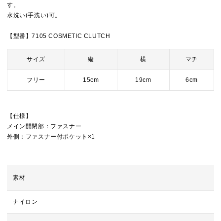
す。
水洗い(手洗い)可。
【型番】7105 COSMETIC CLUTCH
サイズ
縦
横
マチ
フリー
15cm
19cm
6cm
【仕様】
メイン開閉部：ファスナー
外側：ファスナー付ポケット×1
素材
ナイロン