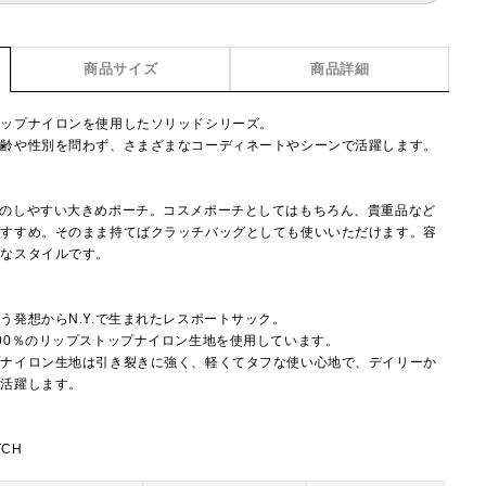
商品サイズ
商品詳細
トップナイロンを使用したソリッドシリーズ。
年齢や性別を問わず、さまざまなコーディネートやシーンで活躍します。
けのしやすい大きめポーチ。コスメポーチとしてはもちろん、貴重品など
おすすめ。そのまま持てばクラッチバッグとしても使いいただけます。容
利なスタイルです。
】
う発想からN.Y.で生まれたレスポートサック。
00％のリップストップナイロン生地を使用しています。
プナイロン生地は引き裂きに強く、軽くてタフな使い心地で、デイリーか
で活躍します。
TCH