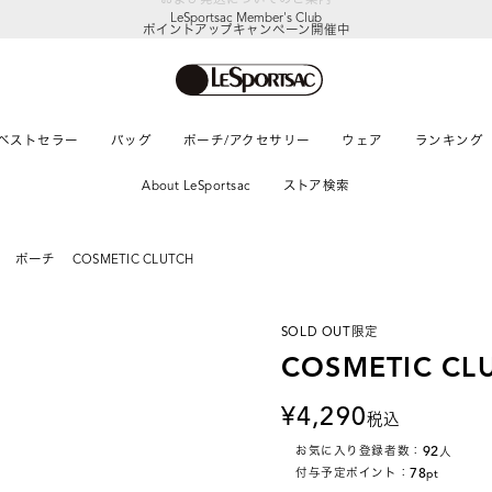
LeSportsac Member's Club
ポイントアップキャンペーン開催中
ベストセラー
バッグ
ポーチ/アクセサリー
ウェア
ランキング
About LeSportsac
ストア検索
ポーチ
COSMETIC CLUTCH
SOLD OUT
限定
COSMETIC CL
4,290
税込
92
お気に入り登録者数：
人
78
付与予定ポイント：
pt