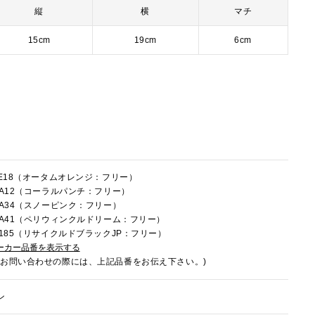
縦
横
マチ
15cm
19cm
6cm
5LE18（オータムオレンジ：フリー）
5RA12（コーラルパンチ：フリー）
5RA34（スノーピンク：フリー）
5RA41（ペリウィンクルドリーム：フリー）
5U185（リサイクルドブラックJP：フリー）
ーカー品番を表示する
でお問い合わせの際には、上記品番をお伝え下さい。)
ン