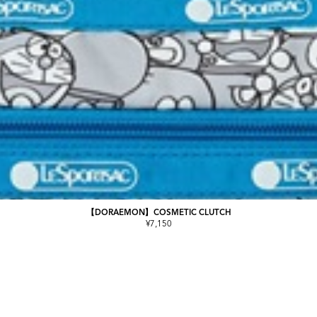
【DORAEMON】COSMETIC CLUTCH
¥7,150