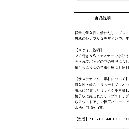
商品説明
軽量で耐久性に優れたリップス
無地のシンプルなデザインで、
【スタイル説明】
マチ付き＆Wファスナーで小分
を入れてバッグの中の整理にも
量たっぷりなので旅行用にも便
【サステナブル・素材について
耐久性・軽さ・サステナブルとい
環境に配慮したリサイクル素材1
格子状に織られたリップストッ
らアウトドアまで幅広いシーン
水洗い(手洗い)可。
【型番】7105 COSMETIC CLU