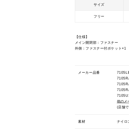
サイズ
フリー
【仕様】
メイン開閉部：ファスナー
外側：ファスナー付ポケット×1
メーカー品番
710
710
710
710
710
他のメ
(店舗
素材
ナイロ