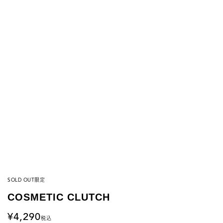
SOLD OUT
限定
COSMETIC CLUTCH
4,290
税込