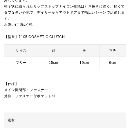
用しています。
格子状に織られたリップストップナイロン生地は引き裂きに強く、軽くて
タフな使い心地で、デイリーからアウトドアまで幅広いシーンで活躍しま
す。
水洗い(手洗い)可。
【型番】7105 COSMETIC CLUTCH
サイズ
縦
横
マチ
フリー
15cm
19cm
6cm
【仕様】
メイン開閉部：ファスナー
外側：ファスナー付ポケット×1
素材