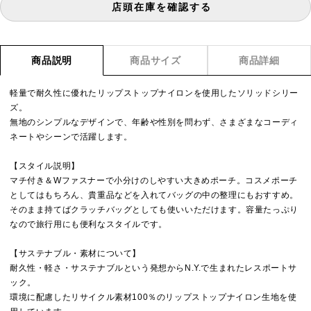
店頭在庫を確認する
商品説明
商品サイズ
商品詳細
軽量で耐久性に優れたリップストップナイロンを使用したソリッドシリー
ズ。
無地のシンプルなデザインで、年齢や性別を問わず、さまざまなコーディ
ネートやシーンで活躍します。
【スタイル説明】
マチ付き＆Wファスナーで小分けのしやすい大きめポーチ。コスメポーチ
としてはもちろん、貴重品などを入れてバッグの中の整理にもおすすめ。
そのまま持てばクラッチバッグとしても使いいただけます。容量たっぷり
なので旅行用にも便利なスタイルです。
【サステナブル・素材について】
耐久性・軽さ・サステナブルという発想からN.Y.で生まれたレスポートサ
ック。
環境に配慮したリサイクル素材100％のリップストップナイロン生地を使