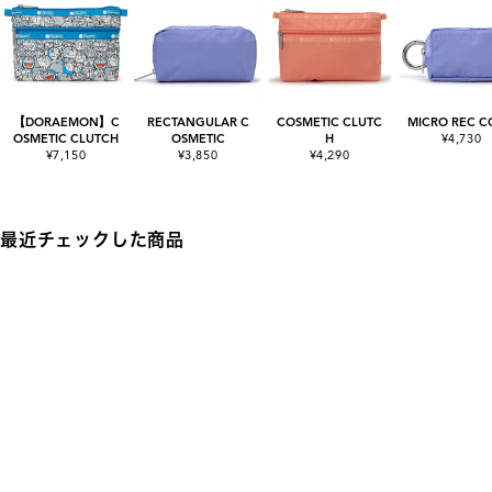
【DORAEMON】C
RECTANGULAR C
COSMETIC CLUTC
MICRO REC C
OSMETIC CLUTCH
OSMETIC
H
¥4,730
¥7,150
¥3,850
¥4,290
最近チェックした商品