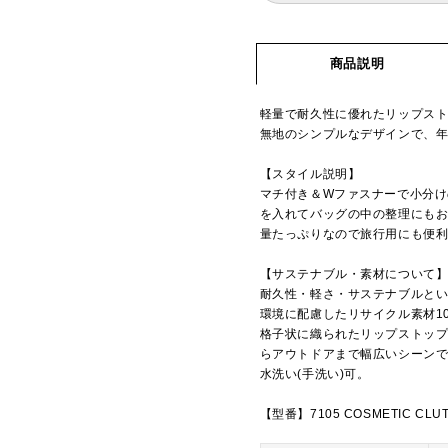
商品説明
軽量で耐久性に優れたリップス
無地のシンプルなデザインで、
【スタイル説明】
マチ付き＆Wファスナーで小分
を入れてバッグの中の整理にも
量たっぷりなので旅行用にも便
【サステナブル・素材について
耐久性・軽さ・サステナブルとい
環境に配慮したリサイクル素材1
格子状に織られたリップストッ
らアウトドアまで幅広いシーン
水洗い(手洗い)可。
【型番】7105 COSMETIC CLU