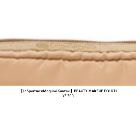
【LeSportsac×Megumi Kanzaki】BEAUTY MAKEUP POUCH
¥7,700