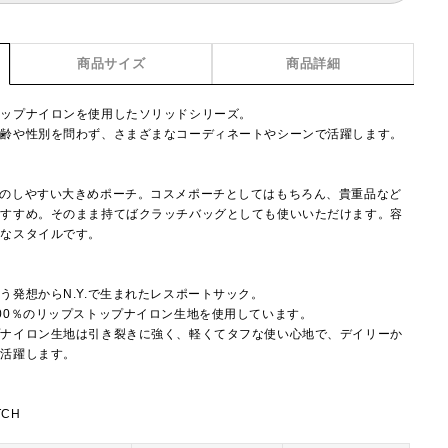
商品サイズ
商品詳細
トップナイロンを使用したソリッドシリーズ。
年齢や性別を問わず、さまざまなコーディネートやシーンで活躍します。
けのしやすい大きめポーチ。コスメポーチとしてはもちろん、貴重品など
おすすめ。そのまま持てばクラッチバッグとしても使いいただけます。容
利なスタイルです。
】
う発想からN.Y.で生まれたレスポートサック。
00％のリップストップナイロン生地を使用しています。
プナイロン生地は引き裂きに強く、軽くてタフな使い心地で、デイリーか
で活躍します。
TCH