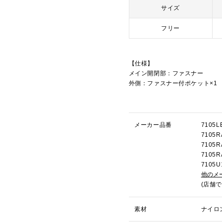
サイズ
フリー
【仕様】
メイン開閉部：ファスナー
外側：ファスナー付ポケット×1
メーカー品番
710
710
710
710
710
他のメ
(店舗
素材
ナイロ