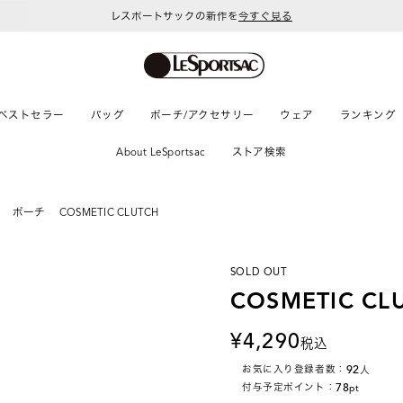
レスポートサックの新作を
今すぐ見る
ベストセラー
バッグ
ポーチ/アクセサリー
ウェア
ランキング
About LeSportsac
ストア検索
ポーチ
COSMETIC CLUTCH
SOLD OUT
COSMETIC CL
4,290
税込
92
お気に入り登録者数：
人
78
付与予定ポイント：
pt