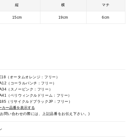
縦
横
マチ
15cm
19cm
6cm
5LE18（オータムオレンジ：フリー）
5RA12（コーラルパンチ：フリー）
5RA34（スノーピンク：フリー）
5RA41（ペリウィンクルドリーム：フリー）
5U185（リサイクルドブラックJP：フリー）
ーカー品番を表示する
でお問い合わせの際には、上記品番をお伝え下さい。)
ン