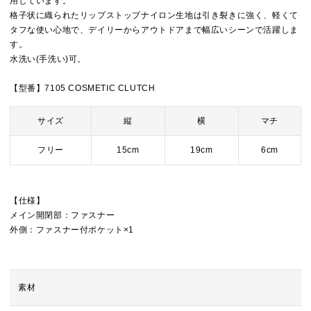
用しています。
格子状に織られたリップストップナイロン生地は引き裂きに強く、軽くて
タフな使い心地で、デイリーからアウトドアまで幅広いシーンで活躍しま
す。
水洗い(手洗い)可。
【型番】7105 COSMETIC CLUTCH
サイズ
縦
横
マチ
フリー
15cm
19cm
6cm
【仕様】
メイン開閉部：ファスナー
外側：ファスナー付ポケット×1
素材