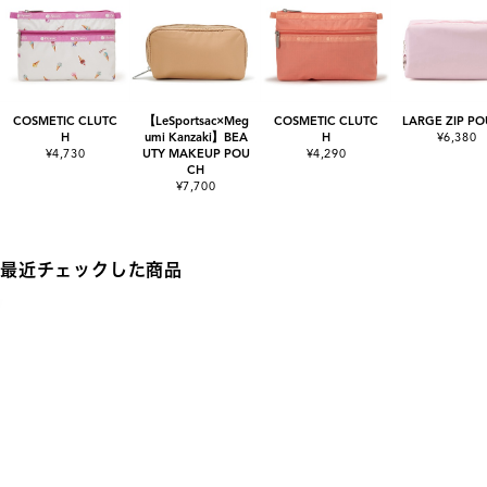
COSMETIC CLUTC
【LeSportsac×Meg
COSMETIC CLUTC
LARGE ZIP P
H
umi Kanzaki】BEA
H
¥6,380
¥4,730
UTY MAKEUP POU
¥4,290
CH
¥7,700
最近チェックした商品