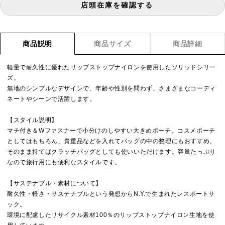
店頭在庫を確認する
商品説明
商品サイズ
商品詳細
軽量で耐久性に優れたリップストップナイロンを使用したソリッドシリー
ズ。
無地のシンプルなデザインで、年齢や性別を問わず、さまざまなコーディ
ネートやシーンで活躍します。
【スタイル説明】
マチ付き＆Wファスナーで小分けのしやすい大きめポーチ。コスメポーチ
としてはもちろん、貴重品などを入れてバッグの中の整理にもおすすめ。
そのまま持てばクラッチバッグとしても使いいただけます。容量たっぷり
なので旅行用にも便利なスタイルです。
【サステナブル・素材について】
耐久性・軽さ・サステナブルという発想からN.Y.で生まれたレスポートサ
ック。
環境に配慮したリサイクル素材100％のリップストップナイロン生地を使