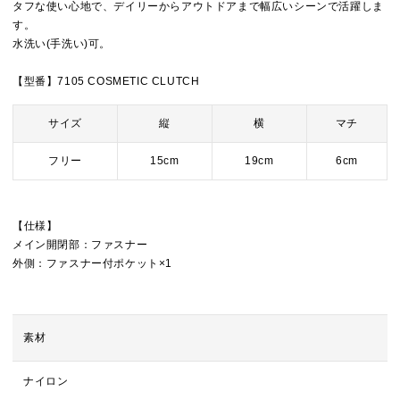
タフな使い心地で、デイリーからアウトドアまで幅広いシーンで活躍しま
す。
水洗い(手洗い)可。
【型番】7105 COSMETIC CLUTCH
サイズ
縦
横
マチ
フリー
15cm
19cm
6cm
【仕様】
メイン開閉部：ファスナー
外側：ファスナー付ポケット×1
素材
ナイロン