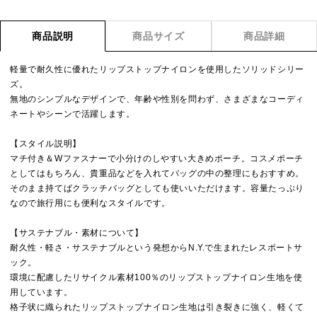
商品説明
商品サイズ
商品詳細
軽量で耐久性に優れたリップストップナイロンを使用したソリッドシリー
ズ。
無地のシンプルなデザインで、年齢や性別を問わず、さまざまなコーディ
ネートやシーンで活躍します。
【スタイル説明】
マチ付き＆Wファスナーで小分けのしやすい大きめポーチ。コスメポーチ
としてはもちろん、貴重品などを入れてバッグの中の整理にもおすすめ。
そのまま持てばクラッチバッグとしても使いいただけます。容量たっぷり
なので旅行用にも便利なスタイルです。
【サステナブル・素材について】
耐久性・軽さ・サステナブルという発想からN.Y.で生まれたレスポートサ
ック。
環境に配慮したリサイクル素材100％のリップストップナイロン生地を使
用しています。
格子状に織られたリップストップナイロン生地は引き裂きに強く、軽くて