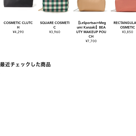
COSMETIC CLUTC
SQUARE COSMETI
【LeSportsac×Meg
RECTANGULA
H
C
umi Kanzaki】BEA
OSMETIC
¥4,290
¥3,960
UTY MAKEUP POU
¥3,850
CH
¥7,700
最近チェックした商品