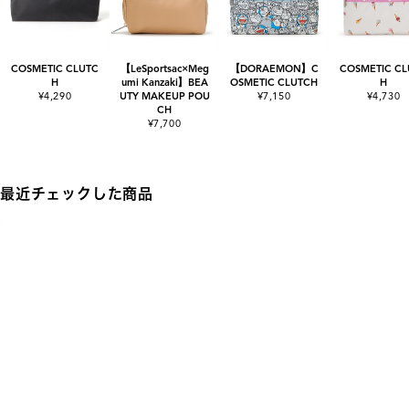
COSMETIC CLUTC
【LeSportsac×Meg
【DORAEMON】C
COSMETIC CL
H
umi Kanzaki】BEA
OSMETIC CLUTCH
H
¥4,290
UTY MAKEUP POU
¥7,150
¥4,730
CH
¥7,700
最近チェックした商品