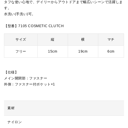
タフな使い心地で、デイリーからアウトドアまで幅広いシーンで活躍しま
す。
水洗い(手洗い)可。
【型番】7105 COSMETIC CLUTCH
サイズ
縦
横
マチ
フリー
15cm
19cm
6cm
【仕様】
メイン開閉部：ファスナー
外側：ファスナー付ポケット×1
素材
ナイロン