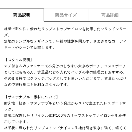
商品説明
商品サイズ
商品詳細
軽量で耐久性に優れたリップストップナイロンを使用したソリッドシリー
ズ。
無地のシンプルなデザインで、年齢や性別を問わず、さまざまなコーディ
ネートやシーンで活躍します。
【スタイル説明】
マチ付き＆Wファスナーで小分けのしやすい大きめポーチ。コスメポーチ
としてはもちろん、貴重品などを入れてバッグの中の整理にもおすすめ。
そのまま持てばクラッチバッグとしても使いいただけます。容量たっぷり
なので旅行用にも便利なスタイルです。
【サステナブル・素材について】
耐久性・軽さ・サステナブルという発想からN.Y.で生まれたレスポートサ
ック。
環境に配慮したリサイクル素材100％のリップストップナイロン生地を使
用しています。
格子状に織られたリップストップナイロン生地は引き裂きに強く、軽くて