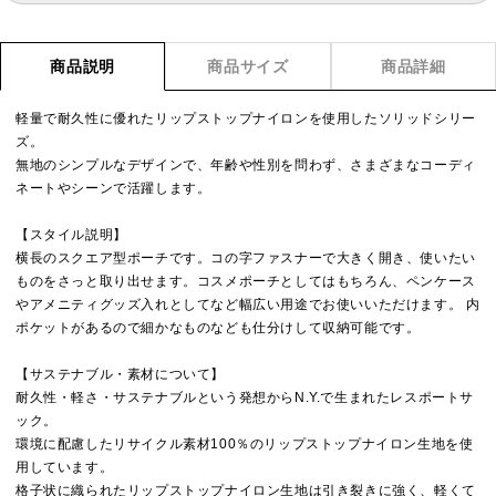
商品説明
商品サイズ
商品詳細
軽量で耐久性に優れたリップストップナイロンを使用したソリッドシリー
ズ。
無地のシンプルなデザインで、年齢や性別を問わず、さまざまなコーディ
ネートやシーンで活躍します。
【スタイル説明】
横長のスクエア型ポーチです。コの字ファスナーで大きく開き、使いたい
ものをさっと取り出せます。コスメポーチとしてはもちろん、ペンケース
やアメニティグッズ入れとしてなど幅広い用途でお使いいただけます。 内
ポケットがあるので細かなものなども仕分けして収納可能です。
【サステナブル・素材について】
耐久性・軽さ・サステナブルという発想からN.Y.で生まれたレスポートサ
ック。
環境に配慮したリサイクル素材100％のリップストップナイロン生地を使
用しています。
格子状に織られたリップストップナイロン生地は引き裂きに強く、軽くて