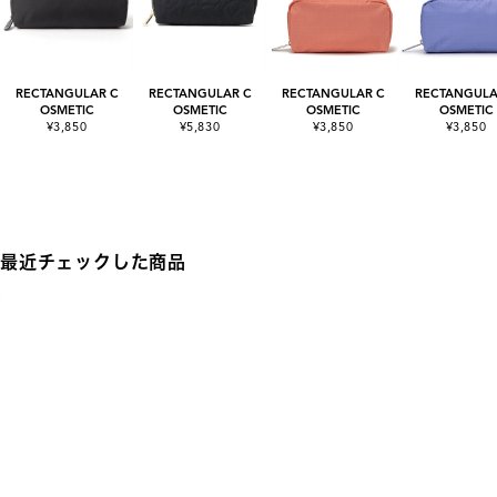
RECTANGULAR C
RECTANGULAR C
RECTANGULAR C
RECTANGULA
OSMETIC
OSMETIC
OSMETIC
OSMETIC
¥3,850
¥5,830
¥3,850
¥3,850
最近チェックした商品