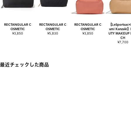
RECTANGULAR C
RECTANGULAR C
RECTANGULAR C
【LeSportsac
OSMETIC
OSMETIC
OSMETIC
umi Kanzaki
¥3,850
¥5,830
¥3,850
UTY MAKEUP
CH
¥7,700
最近チェックした商品