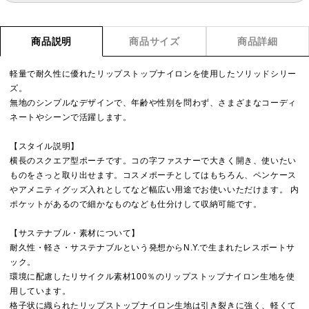
商品説明
商品サイズ
商品詳細
軽量で耐久性に優れたリップストップナイロンを使用したソリッドシリー
ズ。
無地のシンプルなデザインで、年齢や性別を問わず、さまざまなコーディ
ネートやシーンで活躍します。
【スタイル説明】
横長のスクエア型ポーチです。コの字ファスナーで大きく開き、使いたい
ものをさっと取り出せます。コスメポーチとしてはもちろん、ペンケース
やアメニティグッズ入れとしてなど幅広い用途でお使いいただけます。 内
ポケットがあるので細かなものなども仕分けして収納可能です。
【サステナブル・素材について】
耐久性・軽さ・サステナブルという発想からN.Y.で生まれたレスポートサ
ック。
環境に配慮したリサイクル素材100％のリップストップナイロン生地を使
用しています。
格子状に織られたリップストップナイロン生地は引き裂きに強く、軽くて