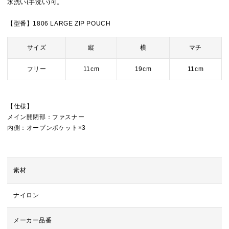
水洗い(手洗い)可。
【型番】1806 LARGE ZIP POUCH
サイズ
縦
横
マチ
フリー
11cm
19cm
11cm
【仕様】
メイン開閉部：ファスナー
内側：オープンポケット×3
素材
ナイロン
メーカー品番