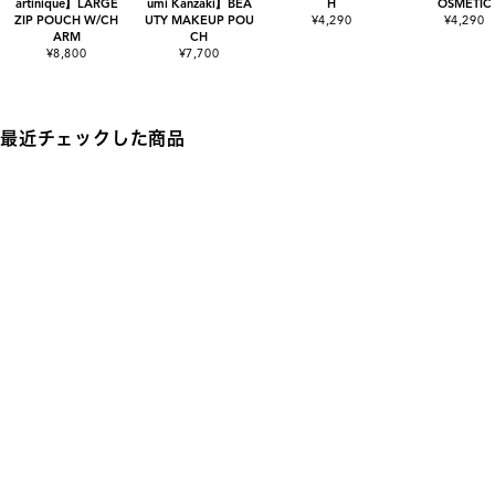
artinique】LARGE
umi Kanzaki】BEA
H
OSMETIC
ZIP POUCH W/CH
UTY MAKEUP POU
¥4,290
¥4,290
ARM
CH
¥8,800
¥7,700
最近チェックした商品