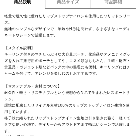
商品説明
商品サイズ
商品詳細
軽量で耐久性に優れたリップストップナイロンを使用したソリッドシリー
ズ。
無地のシンプルなデザインで、年齢や性別を問わず、さまざまなコーディ
ネートやシーンで活躍します。
【スタイル説明】
キーリング付きのマチたっぷりな大容量ポーチ。化粧品やアメニティグッ
ズを入れて旅行用のポーチとしてや、コスメ類はもちろん、手帳・財布・
貴重品・ガジェット類などバッグの中の整理にも便利。キーリングにはチ
ャームを付けて、アレンジを楽しむのもおすすめです。
【サステナブル・素材について】
耐久性・軽さ・サステナブルという発想からN.Y.で生まれたレスポートサ
ック。
環境に配慮したリサイクル素材100％のリップストップナイロン生地を使
用しています。
格子状に織られたリップストップナイロン生地は引き裂きに強く、軽くて
タフな使い心地で、デイリーからアウトドアまで幅広いシーンで活躍しま
す。