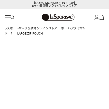
【DORAEMON SHOP IN SHOP】
8/5～表参道フラッグシップストア
レスポートサックの新作を
今すぐ見る
レスポートサック公式オンラインストア
ポーチ/アクセサリー
ポーチ
LARGE ZIP POUCH