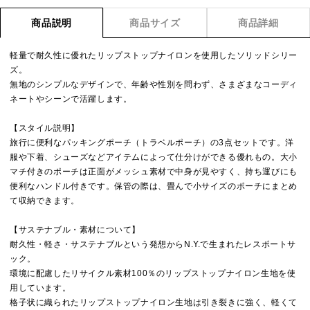
商品説明
商品サイズ
商品詳細
軽量で耐久性に優れたリップストップナイロンを使用したソリッドシリー
ズ。
無地のシンプルなデザインで、年齢や性別を問わず、さまざまなコーディ
ネートやシーンで活躍します。
【スタイル説明】
旅行に便利なパッキングポーチ（トラベルポーチ）の3点セットです。洋
服や下着、シューズなどアイテムによって仕分けができる優れもの。大小
マチ付きのポーチは正面がメッシュ素材で中身が見やすく、持ち運びにも
便利なハンドル付きです。保管の際は、畳んで小サイズのポーチにまとめ
て収納できます。
【サステナブル・素材について】
耐久性・軽さ・サステナブルという発想からN.Y.で生まれたレスポートサ
ック。
環境に配慮したリサイクル素材100％のリップストップナイロン生地を使
用しています。
格子状に織られたリップストップナイロン生地は引き裂きに強く、軽くて