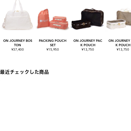
ON JOURNEY BOS
PACKING POUCH
ON JOURNEY PAC
ON JOURNEY
TON
SET
K POUCH
K POUCH
¥37,400
¥15,950
¥13,750
¥13,750
最近チェックした商品