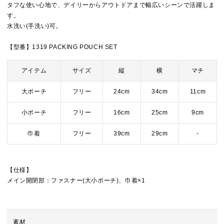
タフな使い心地で、デイリーからアウトドアまで幅広いシーンで活躍しま
す。
水洗い(手洗い)可。
【型番】1319 PACKING POUCH SET
アイテム
サイズ
縦
横
マチ
大ポーチ
フリー
24cm
34cm
11cm
小ポーチ
フリー
16cm
25cm
9cm
巾着
フリー
39cm
29cm
-
【仕様】
メイン開閉部：ファスナー(大小ポーチ)、巾着×1
素材