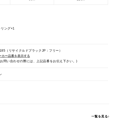
リング×1
9U185（リサイクルドブラックJP：フリー）
ーカー品番を表示する
でお問い合わせの際には、上記品番をお伝え下さい。)
ン
一覧を見る