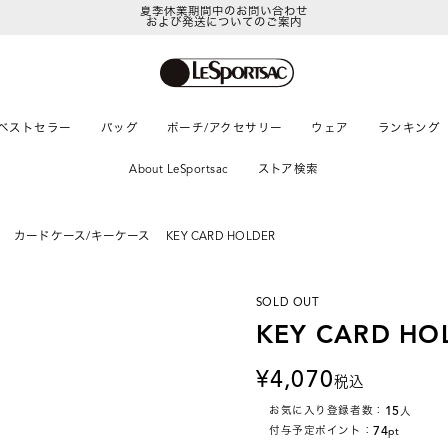
および発送についてのご案内
LeSportsac Member's Club
ポイントアップキャンペーン開催中
ベストセラー
バッグ
ポーチ/アクセサリー
ウェア
ランキング
About LeSportsac
ストア検索
カードケース/キーケース
KEY CARD HOLDER
SOLD OUT
KEY CARD HO
4,070
税込
15
お気に入り登録者数：
人
74
付与予定ポイント：
pt