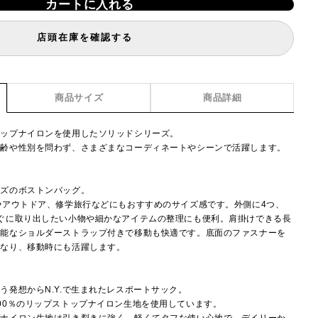
カートに入れる
店頭在庫を確認する
商品サイズ
商品詳細
トップナイロンを使用したソリッドシリーズ。
年齢や性別を問わず、さまざまなコーディネートやシーンで活躍します。
イズのボストンバッグ。
やアウトドア、修学旅行などにもおすすめのサイズ感です。外側に4つ、
ぐに取り出したい小物や細かなアイテムの整理にも便利。肩掛けできる長
可能なショルダーストラップ付きで移動も快適です。底面のファスナーを
になり、移動時にも活躍します。
】
う発想からN.Y.で生まれたレスポートサック。
00％のリップストップナイロン生地を使用しています。