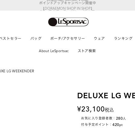
【DORAEMON SHOP IN SHOP】
8/5～表参道フラッグシップストア
ベストセラー
バッグ
ポーチ/アクセサリー
ウェア
ランキング
About LeSportsac
ストア検索
UXE LG WEEKENDER
DELUXE LG W
23,100
税込
280
お気に入り登録者数：
人
420
付与予定ポイント：
pt