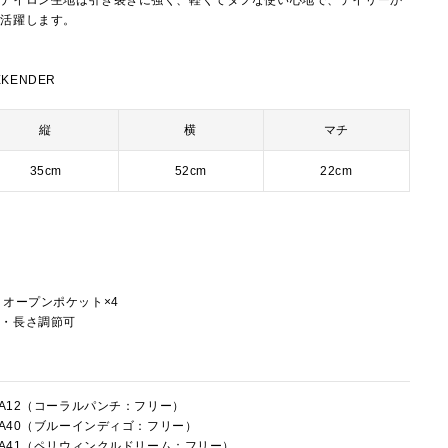
プナイロン生地は引き裂きに強く、軽くてタフな使い心地で、デイリーか
で活躍します。
EKENDER
縦
横
マチ
35cm
52cm
22cm
ー
、オープンポケット×4
し・長さ調節可
9RA12（コーラルパンチ：フリー）
9RA40（ブルーインディゴ：フリー）
9RA41（ペリウィンクルドリーム：フリー）