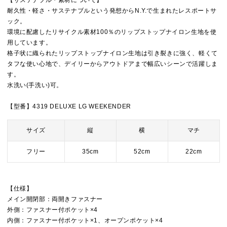
【サステナブル・素材について】
耐久性・軽さ・サステナブルという発想からN.Y.で生まれたレスポートサ
ック。
環境に配慮したリサイクル素材100％のリップストップナイロン生地を使
用しています。
格子状に織られたリップストップナイロン生地は引き裂きに強く、軽くて
タフな使い心地で、デイリーからアウトドアまで幅広いシーンで活躍しま
す。
水洗い(手洗い)可。
【型番】4319 DELUXE LG WEEKENDER
サイズ
縦
横
マチ
フリー
35cm
52cm
22cm
【仕様】
メイン開閉部：両開きファスナー
外側：ファスナー付ポケット×4
内側：ファスナー付ポケット×1、オープンポケット×4