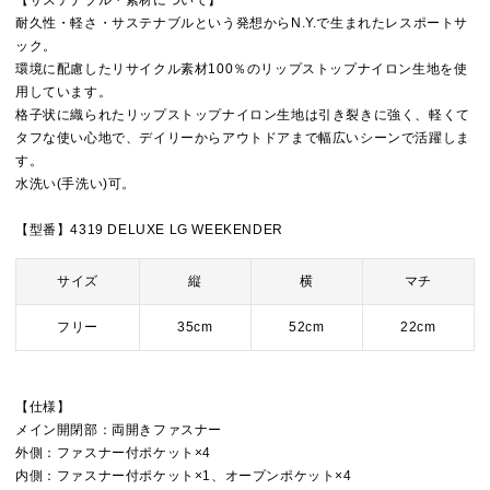
【サステナブル・素材について】
耐久性・軽さ・サステナブルという発想からN.Y.で生まれたレスポートサ
ック。
環境に配慮したリサイクル素材100％のリップストップナイロン生地を使
用しています。
格子状に織られたリップストップナイロン生地は引き裂きに強く、軽くて
タフな使い心地で、デイリーからアウトドアまで幅広いシーンで活躍しま
す。
水洗い(手洗い)可。
【型番】4319 DELUXE LG WEEKENDER
サイズ
縦
横
マチ
フリー
35cm
52cm
22cm
【仕様】
メイン開閉部：両開きファスナー
外側：ファスナー付ポケット×4
内側：ファスナー付ポケット×1、オープンポケット×4