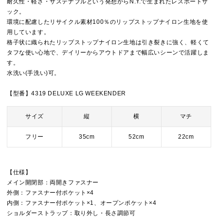
耐久性・軽さ・サステナブルという発想からN.Y.で生まれたレスポートサ
ック。
環境に配慮したリサイクル素材100％のリップストップナイロン生地を使
用しています。
格子状に織られたリップストップナイロン生地は引き裂きに強く、軽くて
タフな使い心地で、デイリーからアウトドアまで幅広いシーンで活躍しま
す。
水洗い(手洗い)可。
【型番】4319 DELUXE LG WEEKENDER
サイズ
縦
横
マチ
フリー
35cm
52cm
22cm
【仕様】
メイン開閉部：両開きファスナー
外側：ファスナー付ポケット×4
内側：ファスナー付ポケット×1、オープンポケット×4
ショルダーストラップ：取り外し・長さ調節可