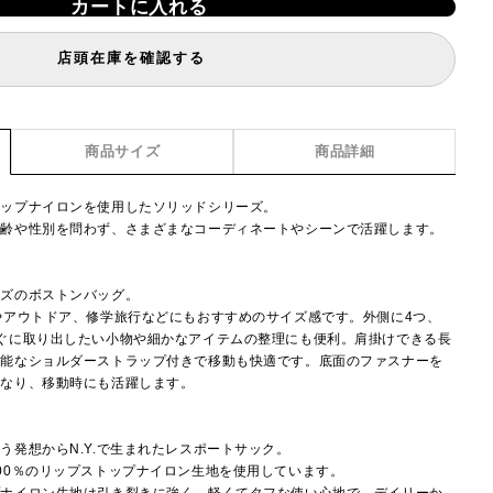
カートに入れる
店頭在庫を確認する
商品サイズ
商品詳細
トップナイロンを使用したソリッドシリーズ。
年齢や性別を問わず、さまざまなコーディネートやシーンで活躍します。
イズのボストンバッグ。
やアウトドア、修学旅行などにもおすすめのサイズ感です。外側に4つ、
ぐに取り出したい小物や細かなアイテムの整理にも便利。肩掛けできる長
可能なショルダーストラップ付きで移動も快適です。底面のファスナーを
になり、移動時にも活躍します。
】
う発想からN.Y.で生まれたレスポートサック。
00％のリップストップナイロン生地を使用しています。