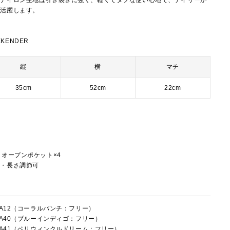
プナイロン生地は引き裂きに強く、軽くてタフな使い心地で、デイリーか
で活躍します。
EKENDER
縦
横
マチ
35cm
52cm
22cm
ー
、オープンポケット×4
し・長さ調節可
9RA12（コーラルパンチ：フリー）
9RA40（ブルーインディゴ：フリー）
9RA41（ペリウィンクルドリーム：フリー）