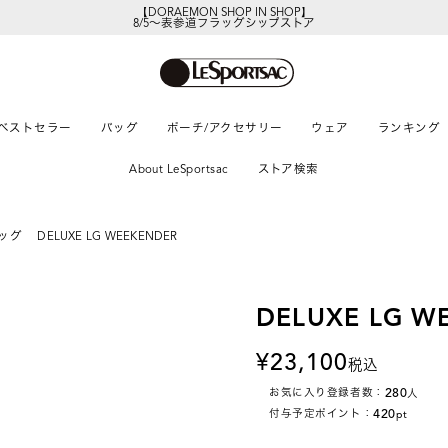
【DORAEMON SHOP IN SHOP】
8/5～表参道フラッグシップストア
ベストセラー
バッグ
ポーチ/アクセサリー
ウェア
ランキング
About LeSportsac
ストア検索
ッグ
DELUXE LG WEEKENDER
DELUXE LG W
23,100
税込
280
お気に入り登録者数：
人
420
付与予定ポイント：
pt