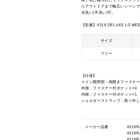
格子状に織られたリップストッ
らアウトドアまで幅広いシーン
水洗い(手洗い)可。
【型番】4319 DELUXE LG WE
サイズ
フリー
【仕様】
メイン開閉部：両開きファスナ
外側：ファスナー付ポケット×4
内側：ファスナー付ポケット×1
ショルダーストラップ：取り外
メーカー品番
431
431
431