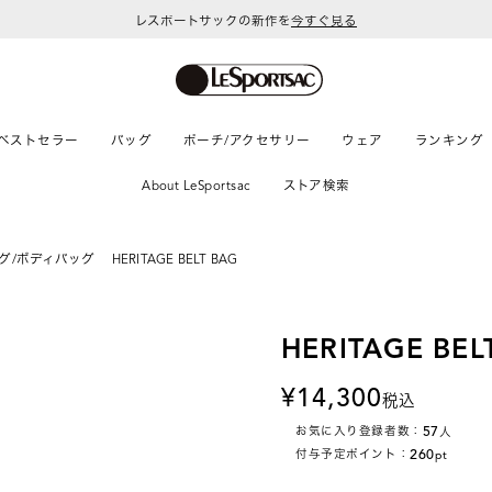
レスポートサックの新作を
今すぐ見る
ベストセラー
バッグ
ポーチ/アクセサリー
ウェア
ランキング
About LeSportsac
ストア検索
グ/ボディバッグ
HERITAGE BELT BAG
HERITAGE BEL
14,300
税込
57
お気に入り登録者数：
人
260
付与予定ポイント：
pt