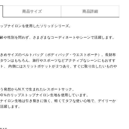
商品サイズ
商品詳細
トップナイロンを使用したソリッドシリーズ。
年齢や性別を問わず、さまざまなコーディネートやシーンで活躍します。
大きめサイズのベルトバッグ（ボディバッグ・ウエストポーチ）。長財布
り、タウンはもちろん、旅行やスポーツなどアクティブなシーンにもおすす
ト、 内側にはスリットポケットが２つあり、すぐに取り出したいものや
】
う発想からN.Y.で生まれたレスポートサック。
00％のリップストップナイロン生地を使用しています。
プナイロン生地は引き裂きに強く、軽くてタフな使い心地で、デイリーか
で活躍します。