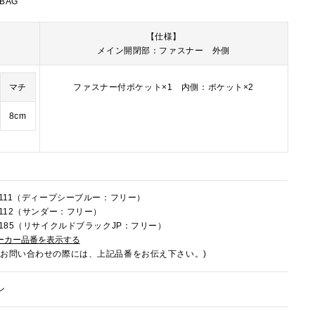
 BAG
【仕様】
メイン開閉部：ファスナー 外側
マチ
ファスナー付ポケット×1 内側：ポケット×2
8cm
4R111（ディープシーブルー：フリー）
R112（サンダー：フリー）
4U185（リサイクルドブラックJP：フリー）
ーカー品番を表示する
でお問い合わせの際には、上記品番をお伝え下さい。)
ン