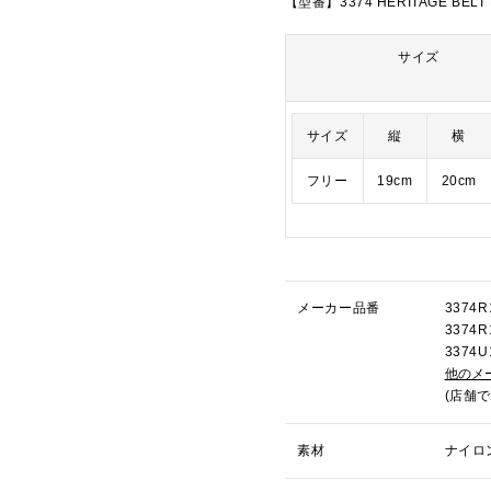
【型番】3374 HERITAGE BELT
サイズ
サイズ
縦
横
フリー
19cm
20cm
メーカー品番
337
3374
337
他のメ
(店舗
素材
ナイロ