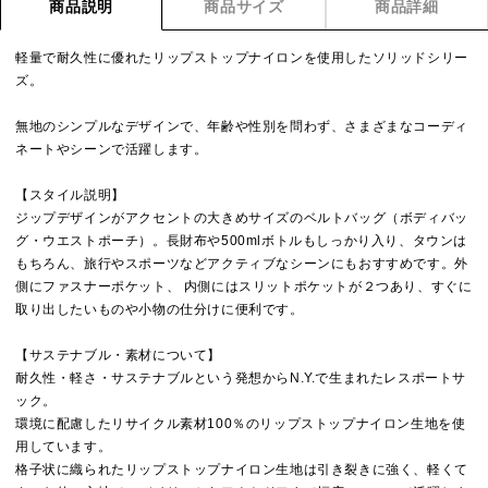
商品説明
商品サイズ
商品詳細
軽量で耐久性に優れたリップストップナイロンを使用したソリッドシリー
ズ。
無地のシンプルなデザインで、年齢や性別を問わず、さまざまなコーディ
ネートやシーンで活躍します。
【スタイル説明】
ジップデザインがアクセントの大きめサイズのベルトバッグ（ボディバッ
グ・ウエストポーチ）。長財布や500mlボトルもしっかり入り、タウンは
もちろん、旅行やスポーツなどアクティブなシーンにもおすすめです。外
側にファスナーポケット、 内側にはスリットポケットが２つあり、すぐに
取り出したいものや小物の仕分けに便利です。
【サステナブル・素材について】
耐久性・軽さ・サステナブルという発想からN.Y.で生まれたレスポートサ
ック。
環境に配慮したリサイクル素材100％のリップストップナイロン生地を使
用しています。
格子状に織られたリップストップナイロン生地は引き裂きに強く、軽くて