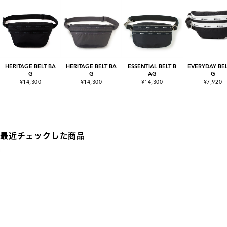
HERITAGE BELT BA
HERITAGE BELT BA
ESSENTIAL BELT B
EVERYDAY BE
G
G
AG
G
¥14,300
¥14,300
¥14,300
¥7,920
最近チェックした商品