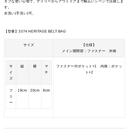
タフな使い心地で、デイリーからアウトドアまで幅広いシーンで活躍しま
す。
水洗い(手洗い)可。
【型番】3374 HERITAGE BELT BAG
サイズ
【仕様】
メイン開閉部：ファスナー 外側
サ
縦
横
マ
ファスナー付ポケット×1 内側：ポケッ
イ
チ
ト×2
ズ
フ
19cm
20cm
8cm
リ
ー