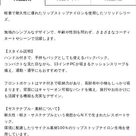
軽量で耐久性に優れたリップストップナイロンを使用したソリッドシリー
ズ。
無地のシンプルなデザインで、年齢や性別を問わず、さまざまなコーディ
ネートやシーンで活躍します。
【スタイル説明】
ハンドル付きで、手持ちバッグとしても使えるバックパック。
コンパクトな見た目ながら、13インチPCが収まるクッションスリーブを
備え、通勤・通学にもおすすめです。
フロントポケットはマチ付きで収納力があり、長財布や小物もしっかり収
まります。背面にはキャリーオン可能なバンドを備え、旅行やお出かけに
も活躍する機能も充実なデザイン。
【サステナブル・素材について】
耐久性・軽さ・サステナブルという発想からN.Y.で生まれたレスポートサ
ック。
環境に配慮したリサイクル素材100％のリップストップナイロン生地を使
用しています。