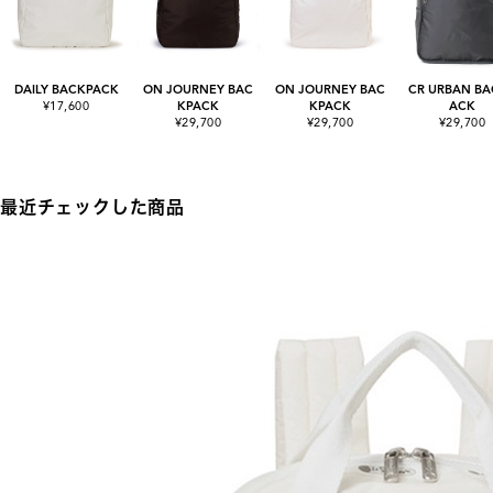
DAILY BACKPACK
ON JOURNEY BAC
ON JOURNEY BAC
CR URBAN BA
¥17,600
KPACK
KPACK
ACK
¥29,700
¥29,700
¥29,700
最近チェックした商品