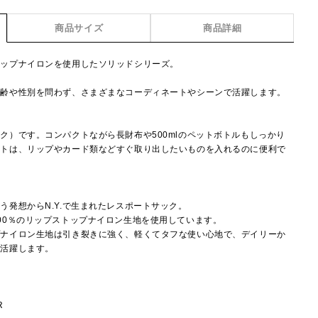
商品サイズ
商品詳細
トップナイロンを使用したソリッドシリーズ。
年齢や性別を問わず、さまざまなコーディネートやシーンで活躍します。
ク）です。コンパクトながら長財布や500mlのペットボトルもしっかり
ットは、リップやカード類などすぐ取り出したいものを入れるのに便利で
】
う発想からN.Y.で生まれたレスポートサック。
00％のリップストップナイロン生地を使用しています。
プナイロン生地は引き裂きに強く、軽くてタフな使い心地で、デイリーか
で活躍します。
R