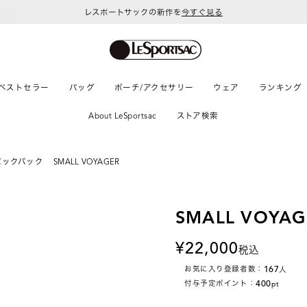
レスポートサックの新作を
今すぐ見る
ベストセラー
バッグ
ポーチ/アクセサリー
ウェア
ランキング
About LeSportsac
ストア検索
バックパック
SMALL VOYAGER
SMALL VOYAG
22,000
税込
167
お気に入り登録者数：
人
400
付与予定ポイント：
pt