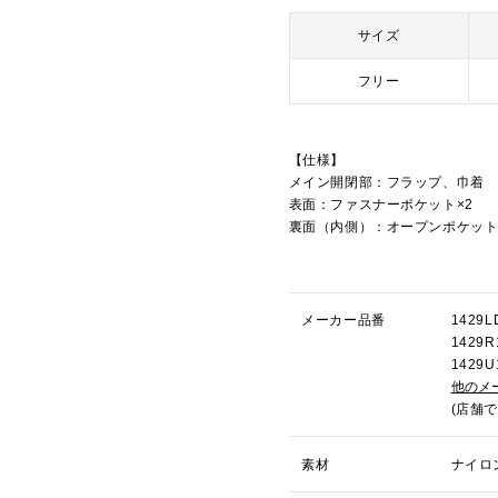
サイズ
フリー
【仕様】
メイン開閉部：フラップ、巾着
表面：ファスナーポケット×2
裏面（内側）：オープンポケット
メーカー品番
1429
142
142
他のメ
(店舗
素材
ナイロ