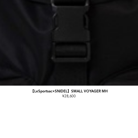
【LeSportsac×SNIDEL】SMALL VOYAGER MH
¥28,600