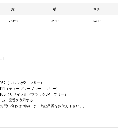
縦
横
マチ
28cm
26cm
14cm
×1
LD62（メレンゲ2：フリー）
9R111（ディープシーブルー：フリー）
9U185（リサイクルドブラックJP：フリー）
ーカー品番を表示する
でお問い合わせの際には、上記品番をお伝え下さい。)
ン