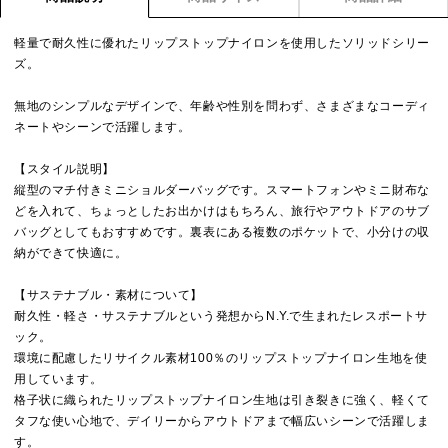
軽量で耐久性に優れたリップストップナイロンを使用したソリッドシリー
ズ。
無地のシンプルなデザインで、年齢や性別を問わず、さまざまなコーディ
ネートやシーンで活躍します。
【スタイル説明】
縦型のマチ付きミニショルダーバッグです。スマートフォンやミニ財布な
どを入れて、ちょっとしたお出かけはもちろん、旅行やアウトドアのサブ
バッグとしてもおすすめです。裏表にある複数のポケットで、小分けの収
納ができて快適に。
【サステナブル・素材について】
耐久性・軽さ・サステナブルという発想からN.Y.で生まれたレスポートサ
ック。
環境に配慮したリサイクル素材100％のリップストップナイロン生地を使
用しています。
格子状に織られたリップストップナイロン生地は引き裂きに強く、軽くて
タフな使い心地で、デイリーからアウトドアまで幅広いシーンで活躍しま
す。